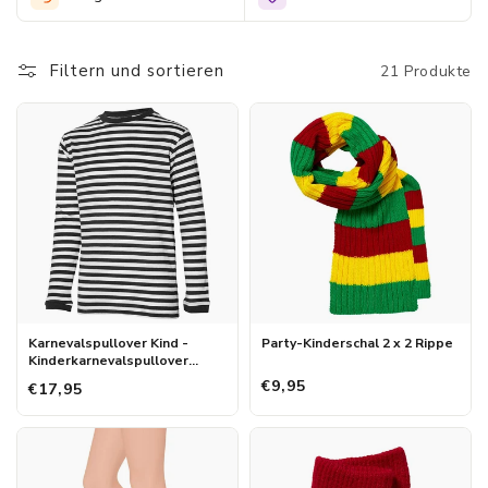
In de webshop van Morethansocks vind je niet
alleen de beste basics, maar kun je ook feestelijke
carnavalskleding voor kinderen kopen. Bestel bijvoorbeeld
Filtern und sortieren
21 Produkte
grappige gestreepte kniekousen in de
kleuren van de Limburgse carnavals vlag of een grappige
carnaval muts voor een baby. En bij Morethansocks zijn al onze
carnavalsartikelen standaard laag van prijs, dus wil je voordelig
carnavalskleding voor kinderen kopen dan kun je
terecht bij Morethansocks.
Karnevalspullover Kind -
Party-Kinderschal 2 x 2 Rippe
Kinderkarnevalspullover
Streifen
€9,95
€17,95