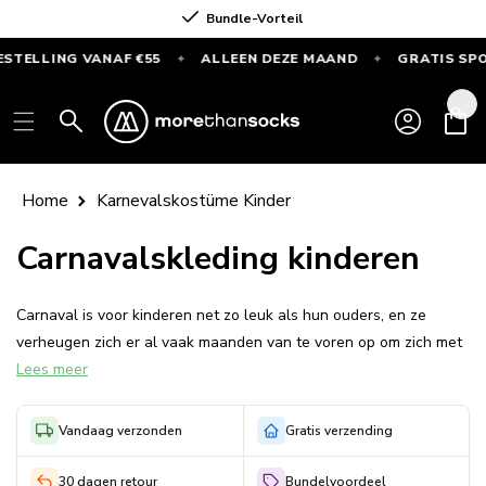
Direkt
Bundle-Vorteil
zum Inhalt
LLING VANAF €55
ALLEEN DEZE MAAND
GRATIS SPORTSO
✦
✦
GRATIS
SPORTSOKKEN
Einloggen
Warenkor
bij
elke
bestelling
Home
Karnevalskostüme Kinder
vanaf
€55
Carnavalskleding kinderen
—
Alleen
Carnaval is voor kinderen net zo leuk als hun ouders, en ze
deze
verheugen zich er al vaak maanden van te voren op om zich met
maand
Lees meer
carnavalskleding voor kinderen te verkleden als hun favoriete
filmheld of cartoon karakter. Gaat je kind binnenkort naar een
verkleedfeest of gaan jullie carnaval vieren, dan is het pas een
Vandaag verzonden
Gratis verzending
geslaagd feest met een compleet kostuum.
30 dagen retour
Bundelvoordeel