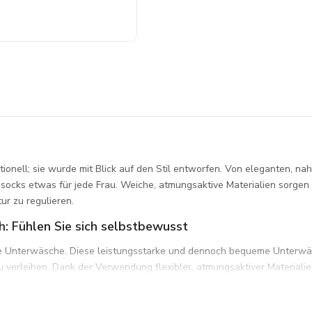
onell; sie wurde mit Blick auf den Stil entworfen. Von eleganten, naht
hansocks etwas für jede Frau. Weiche, atmungsaktive Materialien sorg
ur zu regulieren.
h: Fühlen Sie sich selbstbewusst
ende Unterwäsche. Diese leistungsstarke und dennoch bequeme Unterwä
verleihen. Dank der Verwendung flexibler, atmungsaktiver Materialien,
d funktionell