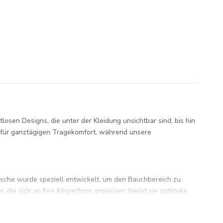
losen Designs, die unter der Kleidung unsichtbar sind, bis hin
en für ganztägigen Tragekomfort, während unsere
sche wurde speziell entwickelt, um den Bauchbereich zu
 die sich an Ihre Körperform anpassen, bietet sie optimale