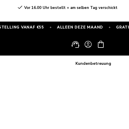
Vor 16.00 Uhr bestellt = am selben Tag verschickt
NG VANAF €55
ALLEEN DEZE MAAND
GRATIS SPOR
✦
✦
Einloggen
Warenkorb
Kundenbetreuung