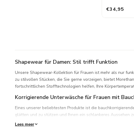
€34,95
Shapewear für Damen: Stil trifft Funktion
Unsere Shapewear-Kollektion für Frauen ist mehr als nur funkti
zu stilvollen Stücken, die Sie gerne vorzeigen, bietet Moret
fortschrittlichen Stofftechnologien helfen, Ihre Körpertemperat
Korrigierende Unterwäsche für Frauen mit Bauc
Eines unserer beliebtesten Produkte ist die bauchkorrigier
glätten und zu stützen und Ihnen ein schlankeres Aussehen zu 
Kontrolle, ohne dass Sie auf Komfort verzichten müssen.
Lees meer
Korrigierende Hipster und Hipster-Shorts: modisch un