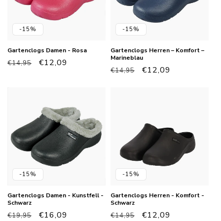
-15%
-15%
Gartenclogs Damen - Rosa
Gartenclogs Herren – Komfort –
Marineblau
Normaler
Verkaufspreis
€12,09
€14,95
Normaler
Verkaufspreis
€12,09
€14,95
Preis
Preis
-15%
-15%
Gartenclogs Damen - Kunstfell -
Gartenclogs Herren - Komfort -
Schwarz
Schwarz
Normaler
Verkaufspreis
€16,09
Normaler
Verkaufspreis
€12,09
€19,95
€14,95