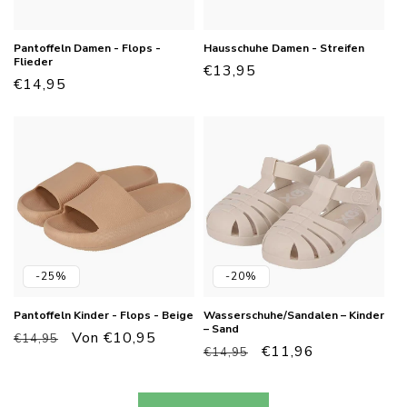
Pantoffeln Damen - Flops -
Hausschuhe Damen - Streifen
Flieder
Normaler
€13,95
Normaler
€14,95
Preis
Preis
-25%
-20%
Pantoffeln Kinder - Flops - Beige
Wasserschuhe/Sandalen – Kinder
– Sand
Normaler
Verkaufspreis
Von €10,95
€14,95
Normaler
Verkaufspreis
€11,96
€14,95
Preis
Preis