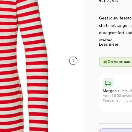
Normaler
€17,95
Preis
Geef jouw feestou
shirt met lange m
draagcomfort zoda
started.
Lees meer
Op voorraad 
Morgen al in hui
Voor 16:00 beste
Morgen al in huis