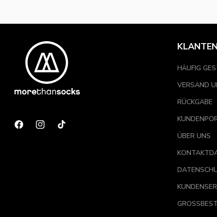
KLANTEN
HÄUFIG GES
VERSAND U
RÜCKGABE
KUNDENPO
Facebook
Instagram
TikTok
ÜBER UNS
KONTAKTD
DATENSCH
KUNDENSER
GROSSBEST