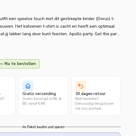
tfit een speelse touch met dit gestreepte kinder (Dorus) t-
ouwen. Het katoenen t-shirt is zacht en heeft een optimaal
t jij lekker lang door kunt feesten. Apollo party. Get the party
— Nu te bestellen
s
Gratis verzending
30 dagen retour
ld?
Gratis bezorgd in NL &
Niet tevreden?
.
BE vanaf €49.
Eenvoudig terugsturen
via ons portaal.
Im Paket kaufen und sparen