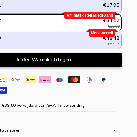
1
€17,95
Am häufigsten ausgewählt
2
€34,12
€35,90
Mega-Vorteil
3
€48,48
%
€53,85
In den Warenkorb legen
€39,00
verwijderd van GRATIS verzending!
tourneren