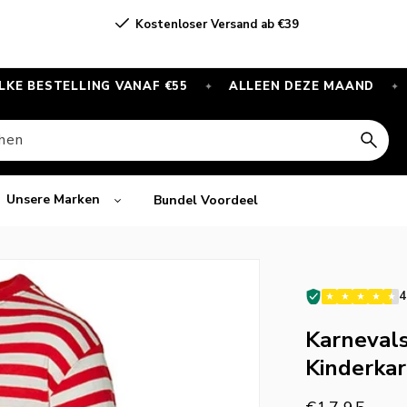
Kostenloser Versand ab €39
ELLING VANAF €55
ALLEEN DEZE MAAND
GRATIS
✦
✦
hen
Unsere Marken
Bundel Voordeel
4
Karnevals
Kinderkar