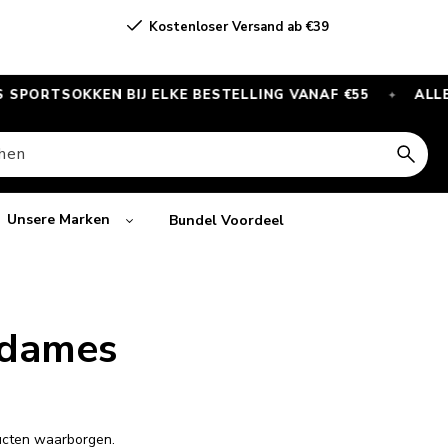
Kostenloser Versand ab €39
KEN BIJ ELKE BESTELLING VANAF €55
ALLEEN DEZE 
✦
hen
Unsere Marken
Bundel Voordeel
 dames
ducten waarborgen.