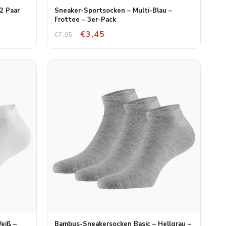
2 Paar
Sneaker-Sportsocken – Multi-Blau –
Frottee – 3er-Pack
€3,45
€7,95
eiß –
Bambus-Sneakersocken Basic – Hellgrau –