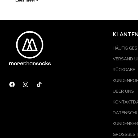
Lees meer
nächsten Tag geliefert. Bei einem Bestellwert von über 39 €
KLANTEN
HÄUFIG GES
VERSAND U
RÜCKGABE
KUNDENPO
Facebook
Instagram
TikTok
ÜBER UNS
KONTAKTD
DATENSCH
KUNDENSER
GROSSBEST