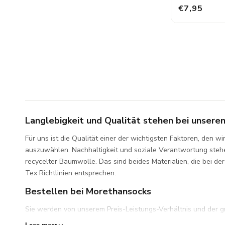
€7,95
Langlebigkeit und Qualität stehen bei unser
Für uns ist die Qualität einer der wichtigsten Faktoren, den 
auszuwählen. Nachhaltigkeit und soziale Verantwortung stehe
recycelter Baumwolle. Das sind beides Materialien, die bei d
Tex Richtlinien entsprechen.
Bestellen bei Morethansocks
Sie werden von unserem Preis-Leistungs-Verhältnis und der gr
eine gute Idee, das gesamte Sortiment zu durchstöbern und I