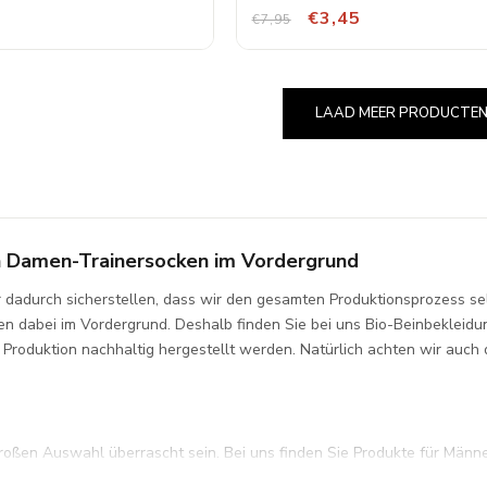
€3,45
€7,95
LAAD MEER PRODUCTE
en Damen-Trainersocken im Vordergrund
wir dadurch sicherstellen, dass wir den gesamten Produktionsprozess se
n dabei im Vordergrund. Deshalb finden Sie bei uns Bio-Beinbekleid
er Produktion nachhaltig hergestellt werden. Natürlich achten wir auc
oßen Auswahl überrascht sein. Bei uns finden Sie Produkte für Männe
hre Bestellung sorgfältig zusammenzustellen. Wenn Sie Ihre Bestellun