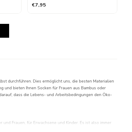
€7,95
N
lbst durchführen. Dies ermöglicht uns, die besten Materialien
ung und bieten Ihnen Socken für Frauen aus Bambus oder
h darauf, dass die Lebens- und Arbeitsbedingungen den Öko-
r und Frauen, für Erwachsene und Kinder. Es ist also immer
g vor 16:00 Uhr aufgeben, werden Ihre Socken bereits am