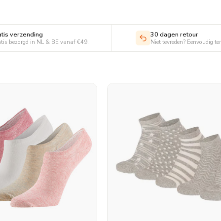
ieproces. Naast
sign, zodat u uw
voor onze gehele
atis verzending
30 dagen retour
tis bezorgd in NL & BE vanaf €49.
Niet tevreden? Eenvoudig te
ndergoed en