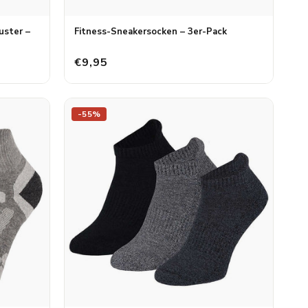
uster –
Fitness-Sneakersocken – 3er-Pack
€9,95
-55%