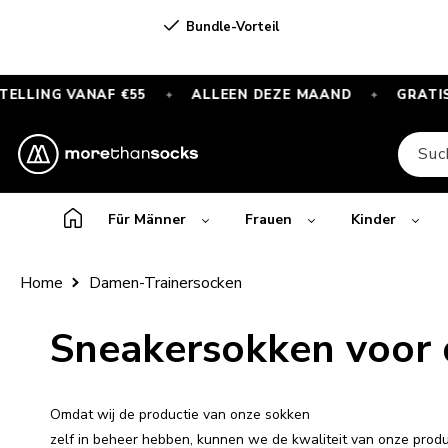
Direkt
Bundle-Vorteil
zum Inhalt
ANAF €55
ALLEEN DEZE MAAND
GRATIS SPORTSOK
✦
✦
GRATIS
SPORTSOKKEN
Suc
bij
elke
bestelling
Für Männer
Frauen
Kinder
vanaf
€55
Home
Damen-Trainersocken
—
Alleen
Sneakersokken voor
deze
maand
Omdat wij de productie van onze sokken
zelf in beheer hebben, kunnen we de kwaliteit van onze pro