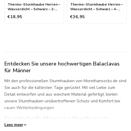
Thermo-Sturmhaube Herren –
Thermo-Sturmhaube Herren –
Wasserdicht – Schwarz – 2-
Wasserdicht – Schwarz – 4-
teilig
teilig – Advantage
€18,95
€36,95
Entdecken Sie unsere hochwertigen Balaclavas
für Männer
Mit den professionellen Sturmhauben von Morethansocks.de sind
Sie auch für die kältesten Tage gerüstet. Mit viel Liebe zum
Detail entworfen und aus weichem Material gefertigt, bieten
unsere Sturmhauben unübertroffenen Schutz und Komfort bei
rauen Wetterbedingungen.
Sturmhaube für Männer bei Morethansocks
Lees meer
Entdecken Sie den ultimativen Schutz gegen die Kälte mit der