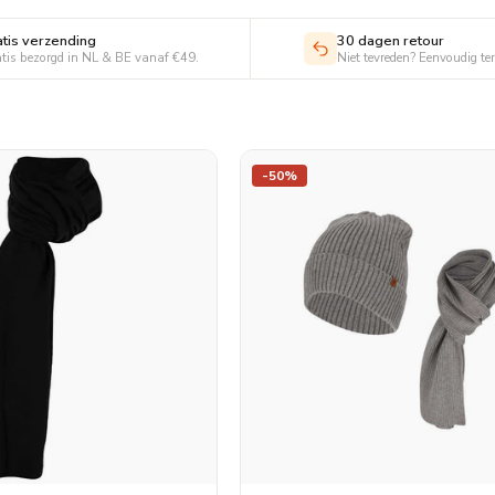
atis verzending
30 dagen retour
tis bezorgd in NL & BE vanaf €49.
Niet tevreden? Eenvoudig te
-50%