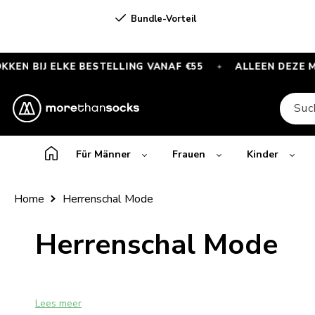
Direkt
Bundle-Vorteil
zum Inhalt
J ELKE BESTELLING VANAF €55
ALLEEN DEZE MAAND
✦
GRATIS
SPORTSOKKEN
Suc
bij
elke
bestelling
Für Männer
Frauen
Kinder
vanaf
€55
Home
Herrenschal Mode
—
Alleen
K
Herrenschal Mode
deze
maand
a
Lees meer