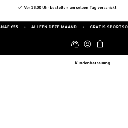
Vor 16.00 Uhr bestellt = am selben Tag verschickt
5
ALLEEN DEZE MAAND
GRATIS SPORTSOKKEN BIJ
✦
✦
Einloggen
Warenkorb
Kundenbetreuung