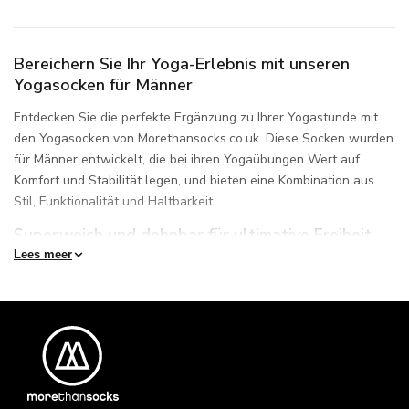
Bereichern Sie Ihr Yoga-Erlebnis mit unseren
Yogasocken für Männer
Entdecken Sie die perfekte Ergänzung zu Ihrer Yogastunde mit
den Yogasocken von Morethansocks.co.uk. Diese Socken wurden
für Männer entwickelt, die bei ihren Yogaübungen Wert auf
Komfort und Stabilität legen, und bieten eine Kombination aus
Stil, Funktionalität und Haltbarkeit.
Superweich und dehnbar für ultimative Freiheit
Lees meer
Aus superweichem und dehnbarem Material gefertigt,
garantieren unsere Yogasocken Flexibilität und ein freies Gefühl
bei jeder Pose. Das dehnbare Material passt sich der
einzigartigen Form Ihrer Füße an und ermöglicht Ihnen, die
natürliche Bewegung beizubehalten, die für eine effektive
Yogastunde unerlässlich ist.