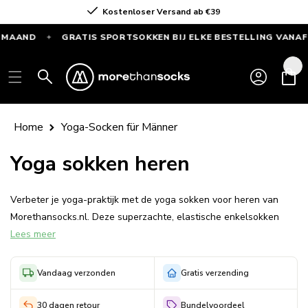
Direkt
Kostenloser Versand ab €39
zum Inhalt
MAAND
GRATIS SPORTSOKKEN BIJ ELKE BESTELLING VANAF €
✦
GRATIS
SPORTSOKKEN
Einloggen
Warenkor
bij
elke
bestelling
Home
Yoga-Socken für Männer
vanaf
€55
Yoga sokken heren
—
Alleen
Verbeter je yoga-praktijk met de yoga sokken voor heren van
deze
Morethansocks.nl. Deze superzachte, elastische enkelsokken
maand
Lees meer
bieden ultiem comfort en flexibiliteit voor elke pose. Uitgerust
met een naadloos antislip ontwerp voor maximale veiligheid en
een niet knellende boord met extra hielstuk voor een perfecte
Vandaag verzonden
Gratis verzending
pasvorm. Ideaal voor yoga, Pilates of ontspanning thuis. Ervaar
de perfecte combinatie van functionaliteit en comfort, speciaal
30 dagen retour
Bundelvoordeel