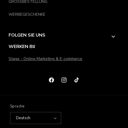
GROSSBESTELLUNG
entworfen, um Ihre Erwartungen an Komfort, Halt und Stil zu
erfüllen. Verbessern Sie Ihr Yoga-Erlebnis mit den besten
WERBEGESCHENKE
Yogasocken auf dem Markt und spüren Sie den Unterschied bei
jedem Workout.
FOLGEN SIE UNS
WERKEN BIJ
Stage - Online Marketing & E-commerce
Facebook
Instagram
TikTok
Sprache
Deutsch