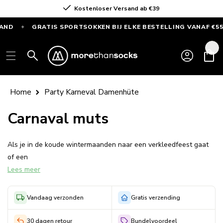
Direkt
Kostenloser Versand ab €39
zum Inhalt
D
GRATIS SPORTSOKKEN BIJ ELKE BESTELLING VANAF €55
✦
✦
GRATIS
SPORTSOKKEN
Einloggen
Warenkor
bij
elke
bestelling
Home
Party Karneval Damenhüte
vanaf
€55
Carnaval muts
—
Alleen
Als je in de koude wintermaanden naar een verkleedfeest gaat
deze
of een
maand
Lees meer
carnavalsoptocht bij gaat wonen, dan is een warme feestmuts
onmisbaar.
Vandaag verzonden
Gratis verzending
Met onze carnaval mutsen voor dames kun je de
hele dag buiten door blijven feesten zonder koude oren te
30 dagen retour
Bundelvoordeel