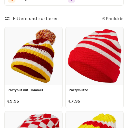
krijgen. Morethansocks
heeft naast zijn collectie kwalitatieve been- en ondermode ook
feestelijke
Filtern und sortieren
6 Produkte
carnaval accessoires in het assortiment. Kijk dus snel in onze
webshop als je
op zoek bent naar leuke mutsen voor dames om carnaval te
vieren.
Partyhut mit Bommel
Partymütze
€9,95
€7,95