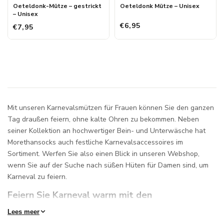
Oeteldonk-Mütze – gestrickt
Oeteldonk Mütze – Unisex
– Unisex
€6,95
€7,95
Mit unseren Karnevalsmützen für Frauen können Sie den ganzen
Tag draußen feiern, ohne kalte Ohren zu bekommen. Neben
seiner Kollektion an hochwertiger Bein- und Unterwäsche hat
Morethansocks auch festliche Karnevalsaccessoires im
Sortiment. Werfen Sie also einen Blick in unseren Webshop,
wenn Sie auf der Suche nach süßen Hüten für Damen sind, um
Karneval zu feiern.
Feiern Sie Karneval warm mit den
Damenmützen von Morethansocks
Lees meer