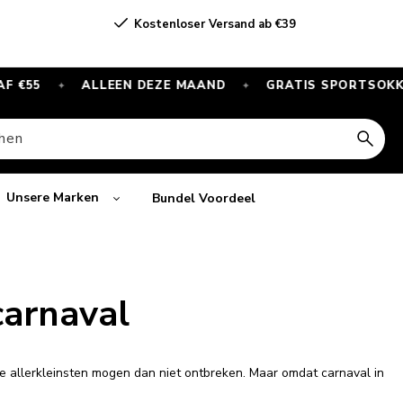
Kostenloser Versand ab €39
5
ALLEEN DEZE MAAND
GRATIS SPORTSOKKEN BIJ
✦
✦
hen
Unsere Marken
Bundel Voordeel
carnaval
 de allerkleinsten mogen dan niet ontbreken. Maar omdat carnaval in