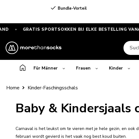
Direkt
Bundle-Vorteil
zum Inhalt
GRATIS SPORTSOKKEN BIJ ELKE BESTELLING VANAF €5
✦
GRATIS
SPORTSOKKEN
Suc
bij
elke
bestelling
Für Männer
Frauen
Kinder
vanaf
€55
Home
Kinder-Faschingsschals
—
Alleen
Baby & Kindersjaals 
deze
maand
Carnaval is het leukst om te vieren met je hele gezin, en ook
februari wordt gevierd is het vaak nog best koud buiten.