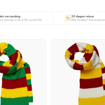
k niet dat ze kou kunnen vatten. Baby carnavalskleding die je
ls je op zoek bent naar warme baby carnavalskleding in de
atis verzending
30 dagen retour
 een lekkere warme baby sjaal kopen.
tis bezorgd in NL & BE vanaf €49.
Niet tevreden? Eenvoudig te