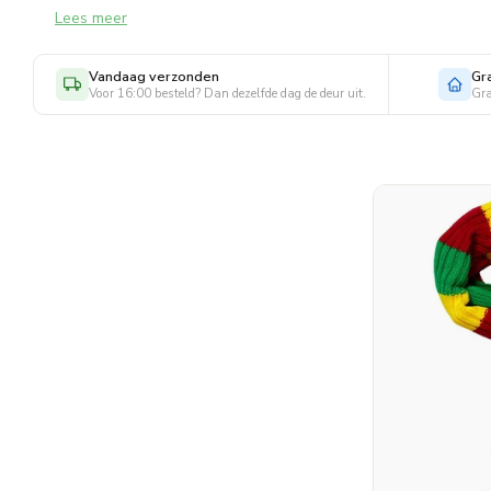
Lees meer
Als je je baby meeneemt naar een optocht dan wil je natuurlij
hummeltje lekker warm kan houden is dus noodzakelijk. Kijk a
Vandaag verzonden
Gr
webshop van Morethansocks, want bij ons kun je bijvoorbeeld
Voor 16:00 besteld? Dan dezelfde dag de deur uit.
Gra