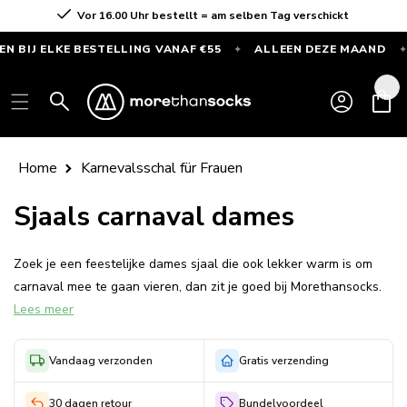
Direkt
Vor 16.00 Uhr bestellt = am selben Tag verschickt
zum Inhalt
J ELKE BESTELLING VANAF €55
ALLEEN DEZE MAAND
G
✦
✦
GRATIS
SPORTSOKKEN
Einloggen
Warenkor
bij
elke
bestelling
Home
Karnevalsschal für Frauen
vanaf
€55
Sjaals carnaval dames
—
Alleen
Zoek je een feestelijke dames sjaal die ook lekker warm is om
deze
carnaval mee te gaan vieren, dan zit je goed bij Morethansocks.
maand
Lees meer
Morethansocks staat natuurlijk bekend om zijn been- en
ondermode, maar je kunt hier ook verschillende essentiële
accessoires vinden voor een leuk themafeest of voor carnaval.
Vandaag verzonden
Gratis verzending
Bij ons in de webshop hebben we bijvoorbeeld een aantal
30 dagen retour
Bundelvoordeel