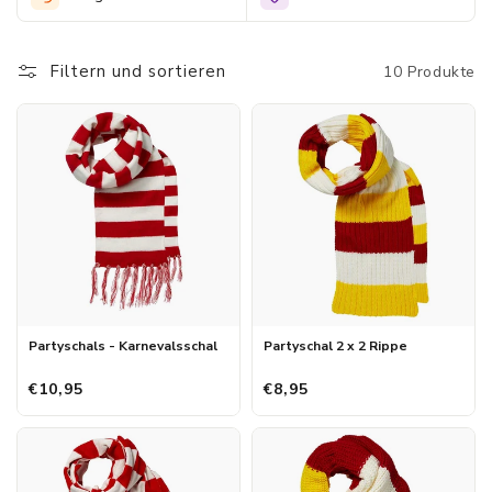
vrolijke sjaals die je outfit compleet maken en je bovendien
lekker warm houden als je buiten carnaval aan het vieren bent,
zoals een warme snood in verschillende kleuren of een zachte
Filtern und sortieren
10 Produkte
feest sjaal met panterprint. Wil je dus nog een dames sjaal
kopen voor je carnavalsoutfit, kijk dan snel naar het aanbod in
onze webshop.
Partyschals - Karnevalsschal
Partyschal 2 x 2 Rippe
€10,95
€8,95