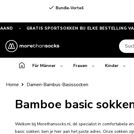
Direkt
Bundle-Vorteil
zum Inhalt
D
GRATIS SPORTSOKKEN BIJ ELKE BESTELLING VANAF 
✦
GRATIS
SPORTSOKKEN
Suc
bij
elke
bestelling
Für Männer
Frauen
Kinder
vanaf
€55
Home
Damen-Bambus-Basissocken
—
Alleen
Bamboe basic sokke
deze
maand
Welkom bij Morethansocks.nl, dé specialist in comfortabele 
basic sokken, ben je hier aan het juiste adres. Onze sokken