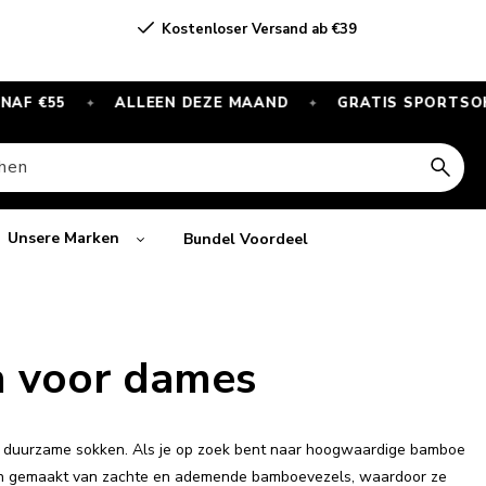
Kostenloser Versand ab €39
€55
ALLEEN DEZE MAAND
GRATIS SPORTSOKKEN B
✦
✦
hen
Unsere Marken
Bundel Voordeel
n voor dames
en duurzame sokken. Als je op zoek bent naar hoogwaardige bamboe
 zijn gemaakt van zachte en ademende bamboevezels, waardoor ze