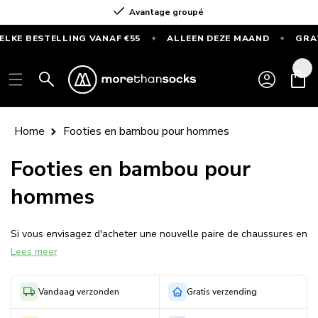
Ignorer et
Avantage groupé
passer au
contenu
 BESTELLING VANAF €55
ALLEEN DEZE MAAND
GRATIS 
✦
✦
GRATIS
SPORTSOKKEN
Connexion
Panier
bij
elke
bestelling
Home
Footies en bambou pour hommes
vanaf
€55
Footies en bambou pour
—
hommes
Alleen
deze
maand
Si vous envisagez d'acheter une nouvelle paire de chaussures en
Lees meer
bambou, vous avez l'embarras du choix dans la boutique en ligne
Morethansocks. Ces chaussettes en bambou sont idéales à
porter si vous aimez porter des chaussures à enfiler, car alors
Vandaag verzonden
Gratis verzending
vous ne voyez pas les chaussettes.