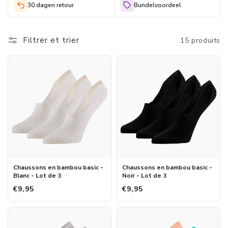
30 dagen retour
Bundelvoordeel
Et les chaussettes en bambou sont particulièrement agréables à
porter lorsqu'il fait un peu plus chaud, car comme ces
chaussettes régulent l'humidité et la température, vous n'avez
Filtrer et trier
15 produits
pas les pieds chauds et humides. Dans notre boutique en ligne,
vous pouvez commander des chaussettes en bambou pour
hommes dans différentes couleurs et tailles. Il y a donc toujours
une paire de chaussures qui s'accorde le mieux avec vos
chaussures. Jetez donc un coup d'œil à la gamme de chaussettes
en bambou si vous souhaitez acheter des chaussons en bambou
Apollo.
Chaussons en bambou basic -
Chaussons en bambou basic -
Blanc - Lot de 3
Noir - Lot de 3
€9,95
€9,95