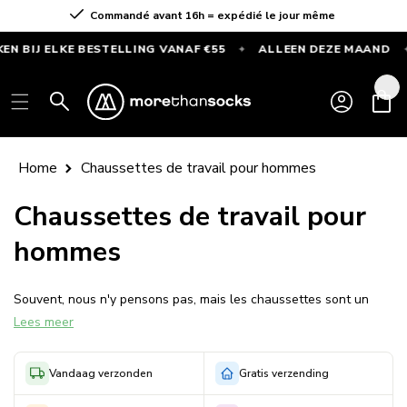
Ignorer et
Commandé avant 16h = expédié le jour même
passer au
contenu
IJ ELKE BESTELLING VANAF €55
ALLEEN DEZE MAAND
G
✦
✦
GRATIS
SPORTSOKKEN
Connexion
Panier
bij
elke
bestelling
Home
Chaussettes de travail pour hommes
vanaf
€55
Chaussettes de travail pour
—
hommes
Alleen
deze
maand
Souvent, nous n'y pensons pas, mais les chaussettes sont un
Lees meer
vêtement important et cela s'applique certainement aux
chaussettes de travail. Si vous travaillez beaucoup à l'extérieur,
si vous restez debout ou marchez beaucoup ou si vous avez un
Vandaag verzonden
Gratis verzending
travail actif, une paire de chaussettes de travail décentes peut