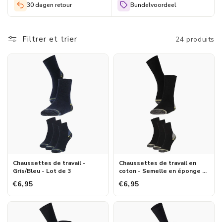
vraiment faire la différence.
30 dagen retour
Bundelvoordeel
Ces chaussettes peuvent absorber la transpiration et fournir un
soutien afin que vos pieds soient moins susceptibles de vous
Filtrer et trier
24 produits
faire mal. Et c'est important, car de mauvaises chaussettes
peuvent provoquer des douleurs ou des ampoules. Nos
chaussettes de travail soutiennent réellement vos pieds. Ils
régulent l’humidité et peuvent avoir un talon et des orteils
renforcés, ce qui les rend assez durables. Si vous souhaitez
pouvoir aller travailler tous les jours avec des chaussettes de
travail de haute qualité, jetez un œil à la gamme de chaussettes
de travail Morethansocks pour hommes.
Chaussettes de travail -
Chaussettes de travail en
Gris/Bleu - Lot de 3
coton - Semelle en éponge -
Noir - Lot de 3
€6,95
€6,95