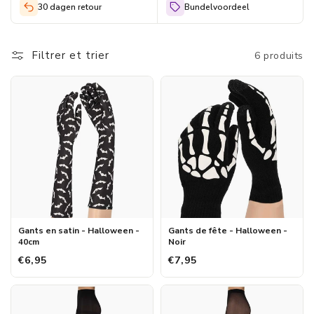
la fois élégants et terrifiants, afin que vous laissiez une
30 dagen retour
Bundelvoordeel
impression inoubliable. Préparez-vous à être la star de la fête
avec nos costumes d'Halloween exclusifs !
Filtrer et trier
6 produits
Gants en satin - Halloween -
Gants de fête - Halloween -
40cm
Noir
€6,95
€7,95