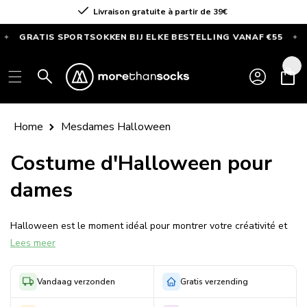
Ignorer et
Livraison gratuite à partir de 39€
passer au
contenu
GRATIS SPORTSOKKEN BIJ ELKE BESTELLING VANAF €55
AL
✦
GRATIS
SPORTSOKKEN
Connexion
Panier
bij
elke
bestelling
Home
Mesdames Halloween
vanaf
€55
Costume d'Halloween pour
—
dames
Alleen
deze
maand
Halloween est le moment idéal pour montrer votre créativité et
Lees meer
briller dans un costume unique et enchanteur. Chez
Morethansocks.nl, nous disposons d'une vaste collection de
costumes d'Halloween pour femmes qui vous aideront à voler la
Vandaag verzonden
Gratis verzending
vedette. Nos costumes sont soigneusement conçus pour être à