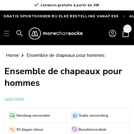
Ignorer et
Commandé avant 16h = expédié le jour même
passer au
contenu
ATIS SPORTSOKKEN BIJ ELKE BESTELLING VANAF €55
ALLEE
✦
GRATIS
SPORTSOKKEN
Connexion
Panier
bij
elke
bestelling
Home
Ensemble de chapeaux pour hommes
vanaf
€55
Ensemble de chapeaux pour
—
hommes
Alleen
deze
maand
Lees meer
Vandaag verzonden
Gratis verzending
30 dagen retour
Bundelvoordeel