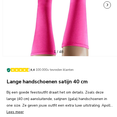
of
1
/
48
·
4,4
100.000+ tevreden klanten
Lange handschoenen satijn 40 cm
Bij een goede feestoutfit draait het om details. Zoals deze
lange (40 cm) aansluitende, satijnen (gala) handschoenen in
one size. Ze geven jouw outfit een extra luxe uitstraling. Apollo
party. Get the party started.
Lees meer