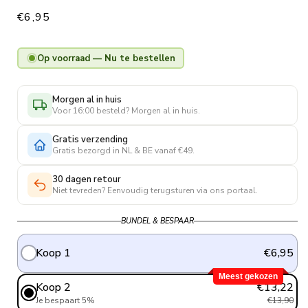
Regular
€6,95
price
Op voorraad — Nu te bestellen
Morgen al in huis
Voor 16:00 besteld? Morgen al in huis.
Gratis verzending
Gratis bezorgd in NL & BE vanaf €49.
30 dagen retour
Niet tevreden? Eenvoudig terugsturen via ons portaal.
BUNDEL & BESPAAR
Koop 1
€6,95
Meest gekozen
Koop 2
€13,22
Je bespaart 5%
€13,90