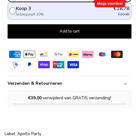
Mega voordeel
Koop 3
€18,78
Je bespaart 10%
€20,85
Add to cart
Verzenden & Retourneren
€39,00
verwijderd van GRATIS verzending!
Label: Apollo Party