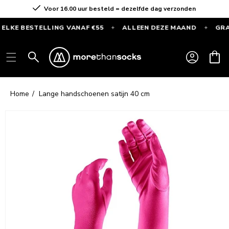
Skip to
Voor 16.00 uur besteld = dezelfde dag verzonden
content
E BESTELLING VANAF €55
ALLEEN DEZE MAAND
GRATIS 
✦
✦
GRATIS
Log
SPORTSOKKEN
Cart
in
bij
elke
bestelling
Home
Lange handschoenen satijn 40 cm
vanaf
Skip to
€55
product
—
information
Alleen
deze
maand