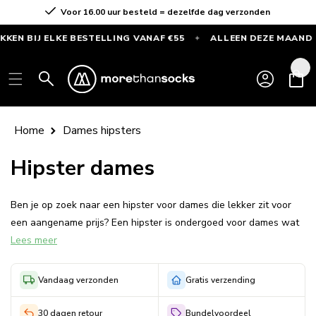
Skip to
Voor 16.00 uur besteld = dezelfde dag verzonden
content
 BIJ ELKE BESTELLING VANAF €55
ALLEEN DEZE MAAND
✦
✦
GRATIS
Log
SPORTSOKKEN
Cart
in
bij
elke
bestelling
Home
Dames hipsters
vanaf
€55
Hipster dames
—
Alleen
Ben je op zoek naar een hipster voor dames die lekker zit voor
deze
een aangename prijs? Een hipster is ondergoed voor dames wat
maand
Lees meer
je wellicht het beste kunt omschrijven als een vrouwelijke variant
op een boxershort.
Vandaag verzonden
Gratis verzending
Je komt de hipster voor dames ook wel eens tegen onder de
naam body short, en is een nauwsluitende onderbroek die op de
30 dagen retour
Bundelvoordeel