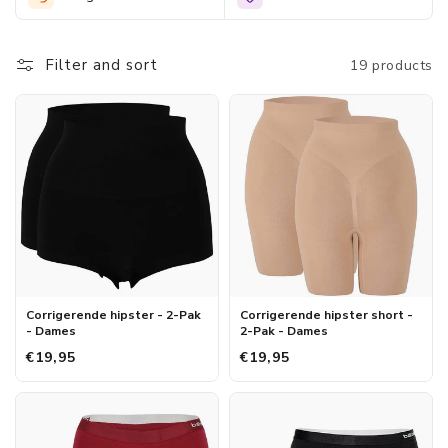
heupen zit en wat langere broekspijpen heeft. De hipster voor
dames die je vindt in het assortiment van Morethansocks hebben
een fijne pasvorm zodat hij lekker zit, ook als je ermee gaat
Filter and sort
19 products
sporten. De hipster voor dames is verkrijgbaar in verschillende
maten en kleuren, maar ze zijn allemaal zeer voordelig van prijs.
Kijk dus snel in onze webshop als je op zoek bent naar waar je
een voordelige hipster voor dames kunt bestellen.
Corrigerende hipster - 2-Pak
Corrigerende hipster short -
- Dames
2-Pak - Dames
€19,95
€19,95