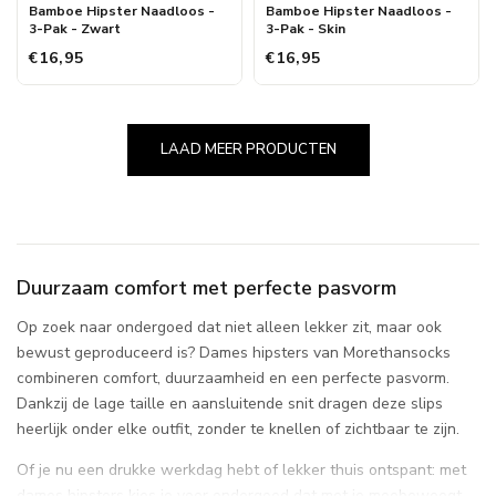
Bamboe Hipster Naadloos -
Bamboe Hipster Naadloos -
3-Pak - Zwart
3-Pak - Skin
€16,95
€16,95
LAAD MEER PRODUCTEN
Duurzaam comfort met perfecte pasvorm
Op zoek naar ondergoed dat niet alleen lekker zit, maar ook
bewust geproduceerd is? Dames hipsters van Morethansocks
combineren comfort, duurzaamheid en een perfecte pasvorm.
Dankzij de lage taille en aansluitende snit dragen deze slips
heerlijk onder elke outfit, zonder te knellen of zichtbaar te zijn.
Of je nu een drukke werkdag hebt of lekker thuis ontspant: met
dames hipsters kies je voor ondergoed dat met je meebeweegt.