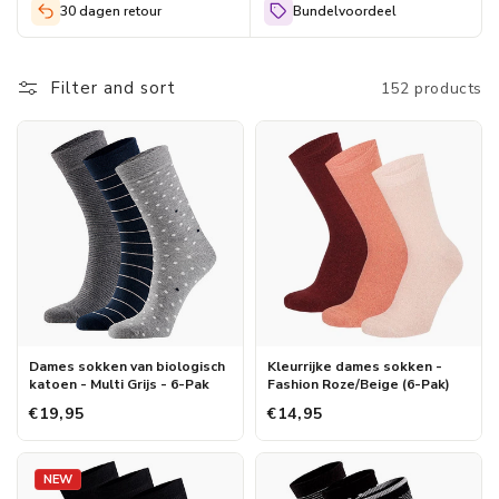
bieden de perfecte balans tussen mode en functionaliteit.
30 dagen retour
Bundelvoordeel
Ontdek waarom zoveel vrouwen kiezen voor de kwaliteit en het
comfort van onze sokken.
Filter and sort
152 products
Dames sokken van biologisch
Kleurrijke dames sokken -
katoen - Multi Grijs - 6-Pak
Fashion Roze/Beige (6-Pak)
€19,95
€14,95
NEW