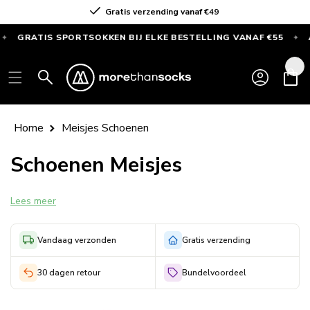
Skip to
Voor 16.00 uur besteld = dezelfde dag verzonden
content
RATIS SPORTSOKKEN BIJ ELKE BESTELLING VANAF €55
ALLE
✦
GRATIS
Log
SPORTSOKKEN
Cart
in
bij
elke
bestelling
Home
Meisjes Schoenen
vanaf
€55
Schoenen Meisjes
—
Alleen
Lees meer
deze
maand
Vandaag verzonden
Gratis verzending
30 dagen retour
Bundelvoordeel