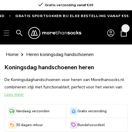
Skip to
Gratis verzending vanaf €49
content
GRATIS SPORTSOKKEN BIJ ELKE BESTELLING VANAF €55
✦
✦
GRATIS
Log
SPORTSOKKEN
Cart
in
bij
elke
bestelling
Home
Heren koningsdag handschoenen
vanaf
Koningsdag handschoenen heren
€55
—
De Koningsdaghandschoenen voor heren van Morethansocks.nl
Alleen
combineren stijl met functionaliteit, perfect voor het vieren van
deze
Lees meer
Koningsdag. Deze handschoenen zijn ontworpen met opvallende
maand
oranje accenten en subtiele nationale symbolen, waarmee u uw
trots stijlvol kunt uitdragen. Ze bieden niet alleen warmte tijdens
Vandaag verzonden
Gratis verzending
de vaak frisse lentedagen, maar zijn ook gemaakt van
hoogwaardige materialen voor duurzaam comfort. Kies voor
30 dagen retour
Bundelvoordeel
Morethansocks.nl vanwege onze snelle levering, uitstekende