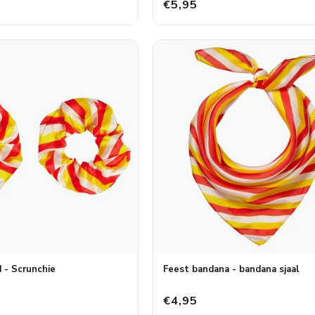
€5,95
 - Scrunchie
Feest bandana - bandana sjaal
€4,95