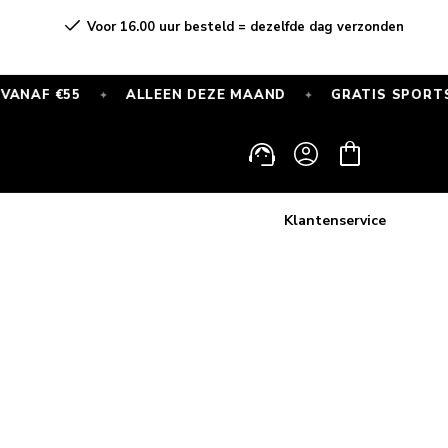
Voor 16.00 uur besteld = dezelfde dag verzonden
5
ALLEEN DEZE MAAND
GRATIS SPORTSOKKEN BIJ
✦
✦
Log
Cart
in
Klantenservice