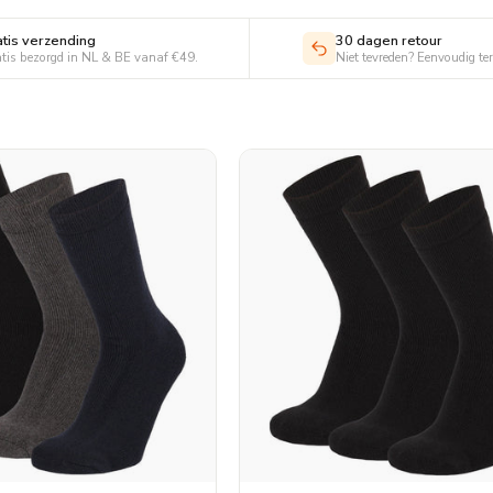
atis verzending
30 dagen retour
tis bezorgd in NL & BE vanaf €49.
Niet tevreden? Eenvoudig te