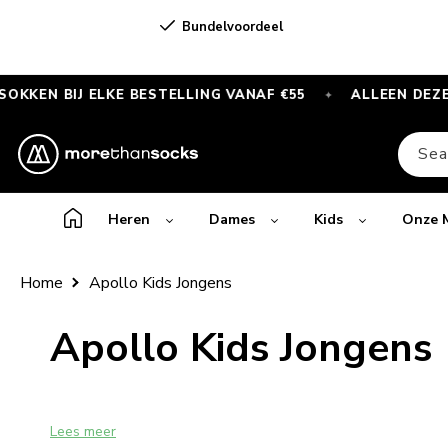
Skip to
Bundelvoordeel
content
J ELKE BESTELLING VANAF €55
ALLEEN DEZE MAAND
✦
GRATIS
SPORTSOKKEN
Sea
bij
elke
bestelling
Heren
Dames
Kids
Onze 
vanaf
€55
Home
Apollo Kids Jongens
—
Alleen
C
Apollo Kids Jongens
deze
maand
o
Lees meer