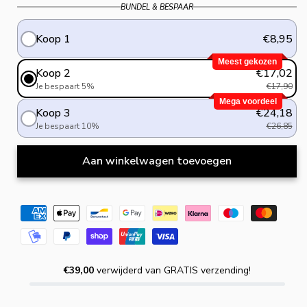
BUNDEL & BESPAAR
Koop 1
€8,95
Meest gekozen
Koop 2
€17,02
Je bespaart 5%
€17,90
Mega voordeel
Koop 3
€24,18
Je bespaart 10%
€26,85
Aan winkelwagen toevoegen
€39,00
verwijderd van GRATIS verzending!