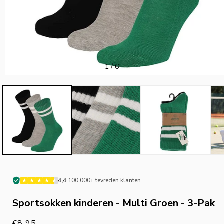
van
1
/
6
·
4,4
100.000+ tevreden klanten
Sportsokken kinderen - Multi Groen - 3-Pak
Normale
€8,95