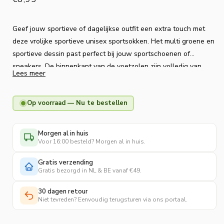
prijs
Geef jouw sportieve of dagelijkse outfit een extra touch met
deze vrolijke sportieve unisex sportsokken. Het multi groene en
sportieve dessin past perfect bij jouw sportschoenen of
sneakers. De binnenkant van de voetzolen zijn volledig van
Lees meer
badstof zodat jouw voeten extra demping en comfort krijgen
tijdens het lopen. Ze zijn naadloos en gemaakt van gerecycled
Op voorraad — Nu te bestellen
katoen dat ademende eigenschappen heeft. De brede
elastische boorden zorgen ervoor dat de sokken niet knellen
aan het onderbeen en niet afzakken. Geleverd als aantrekkelijk
Morgen al in huis
3-pack.
Voor 16:00 besteld? Morgen al in huis.
Gratis verzending
Gratis bezorgd in NL & BE vanaf €49.
30 dagen retour
Niet tevreden? Eenvoudig terugsturen via ons portaal.