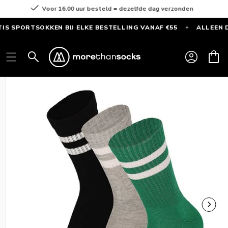
Meteen
Voor 16.00 uur besteld = dezelfde dag verzonden
naar de
content
PORTSOKKEN BIJ ELKE BESTELLING VANAF €55
ALLEEN DEZE
✦
GRATIS
SPORTSOKKEN
Inloggen
Winkelwag
bij
elke
Ga direct naar
bestelling
productinformatie
vanaf
€55
—
Alleen
deze
maand