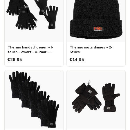
Thermo handschoenen - I-
Thermo muts dames - 2-
touch - Zwart - 4-Paar -
Stuks
Voordeel
€28,95
€14,95