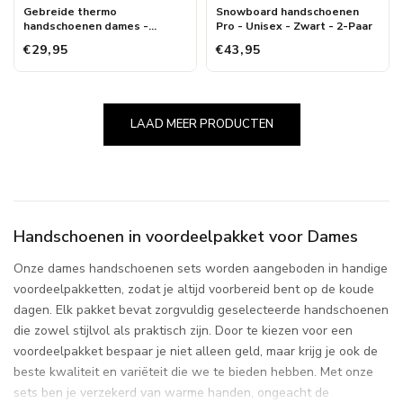
Gebreide thermo
Snowboard handschoenen
handschoenen dames -
Pro - Unisex - Zwart - 2-Paar
Chenille - One Size - 4-Paar -
€29,95
€43,95
Voordeel
LAAD MEER PRODUCTEN
Handschoenen in voordeelpakket voor Dames
Onze dames handschoenen sets worden aangeboden in handige
voordeelpakketten, zodat je altijd voorbereid bent op de koude
dagen. Elk pakket bevat zorgvuldig geselecteerde handschoenen
die zowel stijlvol als praktisch zijn. Door te kiezen voor een
voordeelpakket bespaar je niet alleen geld, maar krijg je ook de
beste kwaliteit en variëteit die we te bieden hebben. Met onze
sets ben je verzekerd van warme handen, ongeacht de