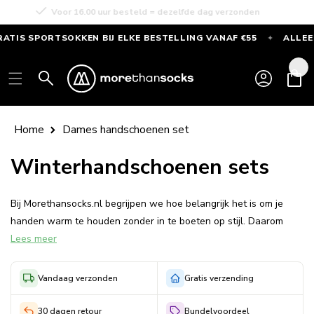
Meteen
Voor 16.00 uur besteld = dezelfde dag verzonden
naar de
content
S SPORTSOKKEN BIJ ELKE BESTELLING VANAF €55
ALLEEN D
✦
GRATIS
SPORTSOKKEN
Inloggen
Winkelwag
bij
elke
bestelling
Home
Dames handschoenen set
vanaf
€55
Winterhandschoenen sets
—
Alleen
Bij Morethansocks.nl begrijpen we hoe belangrijk het is om je
deze
handen warm te houden zonder in te boeten op stijl. Daarom
maand
Lees meer
bieden we een uitgebreide collectie dames handschoenen sets
aan die zowel functioneel als modieus zijn. Ontdek waarom onze
handschoenen sets de ideale keuze zijn voor elke vrouw die op
Vandaag verzonden
Gratis verzending
zoek is naar warmte en elegantie.
30 dagen retour
Bundelvoordeel