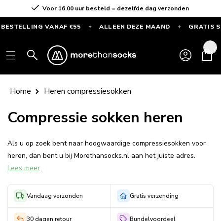
Meteen
Voor 16.00 uur besteld = dezelfde dag verzonden
naar de
content
TELLING VANAF €55
ALLEEN DEZE MAAND
GRATIS SPOR
✦
✦
GRATIS
SPORTSOKKEN
Inloggen
Winkelwag
bij
elke
bestelling
Home
Heren compressiesokken
vanaf
€55
Compressie sokken heren
—
Alleen
Als u op zoek bent naar hoogwaardige compressiesokken voor
deze
heren, dan bent u bij Morethansocks.nl aan het juiste adres.
maand
Lees meer
Onze compressiesokken bieden maximale ondersteuning en
comfort, zowel tijdens het sporten als in het dagelijks leven.
Vandaag verzonden
Gratis verzending
30 dagen retour
Bundelvoordeel