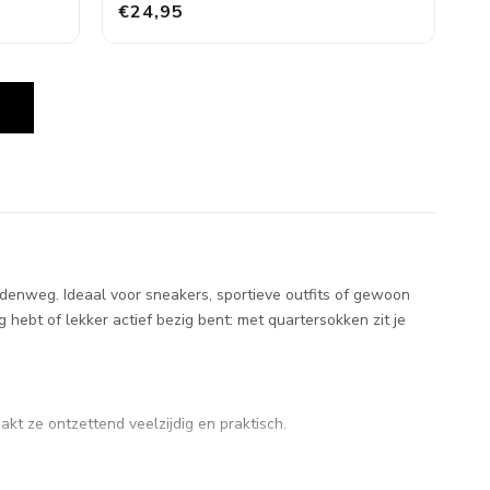
€24,95
N
ddenweg. Ideaal voor sneakers, sportieve outfits of gewoon
hebt of lekker actief bezig bent: met quartersokken zit je
t ze ontzettend veelzijdig en praktisch.