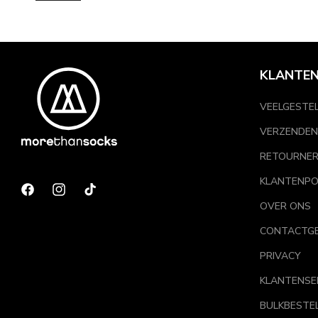
Extra bescherming tegen schuren bij de hiel en enkel
Perfecte pasvorm in sneakers en sportschoenen
Ademend en comfortabel, ook bij langdurig dragen
Blijven goed zitten zonder af te zakken
KLANTEN
Binnen onze collectie
dames sokken
vind je quartersokken in 
VEELGESTE
Materialen en pasvorm
VERZENDEN
Het comfort van quartersokken zit ‘m in de details. Daarom 
RETOURNE
frisse, droge huid – zelfs op warme dagen.
KLANTENPO
Veel modellen hebben:
Facebook
Instagram
TikTok
OVER ONS
Verstevigde hielen en tenen voor extra duurzaamheid
Elastische boorden die niet knellen
CONTACTG
Naadloze afwerking om irritatie te voorkomen
PRIVACY
Wil je extra zacht en ademend? Bekijk dan ook onze
bamboe 
KLANTENSE
Zo draag je quartersokken
BULKBESTE