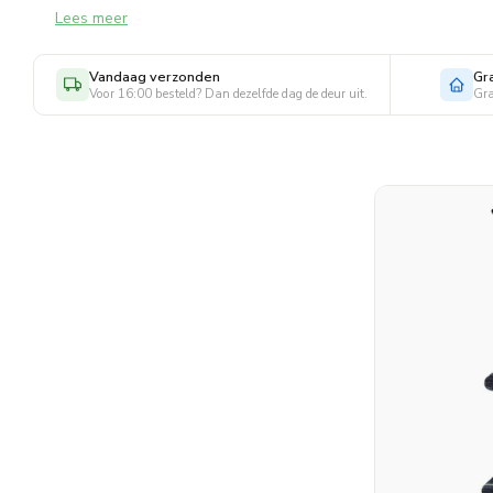
Lees meer
gewoon voor dagelijks gebruik. Dankzij de fijne pasvorm blijve
draagcomfort.
Vandaag verzonden
Gr
Voor 16:00 besteld? Dan dezelfde dag de deur uit.
Gra
Of je nu actief bezig bent of gewoon comfortabele sokken wil
hebt.