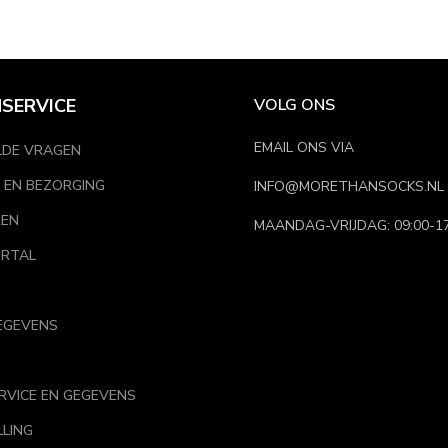
SERVICE
VOLG ONS
verschillende stijlen en materialen. Van basic effen kleuren tot sport
EMAIL ONS VIA
LDE VRAGEN
 EN BEZORGING
INFO@MORETHANSOCKS.NL
zijn onze dames quartersokken gemaakt van zachte, ademende material
REN
MAANDAG-VRIJDAG: 09:00-17
RTAL
EGEVENS
sokken
voor dames. Deze zijn ideaal voor gevoelige voeten en bieden 
RVICE EN GEGEVENS
LLING