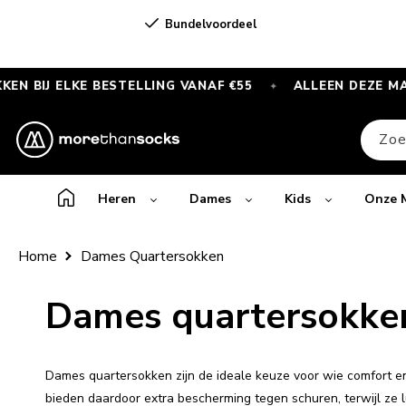
Meteen
naar de
Bundelvoordeel
content
KE BESTELLING VANAF €55
ALLEEN DEZE MAAND
✦
✦
GRATIS
SPORTSOKKEN
Zoe
bij
elke
bestelling
Heren
Dames
Kids
Onze 
vanaf
€55
Home
Dames Quartersokken
—
Alleen
Dames quartersokke
deze
maand
Dames quartersokken zijn de ideale keuze voor wie comfort en 
bieden daardoor extra bescherming tegen schuren, terwijl ze lu