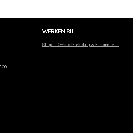
WERKEN BIJ
ieve modellen die nét wat meer ondersteuning bieden.
Stage - Online Marketing & E-commerce
en zoals katoen en bamboe. Deze stoffen zorgen voor een
:00
ultiem draagcomfort.