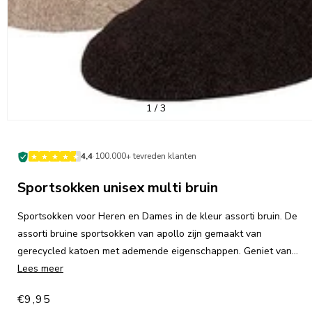
van
1
/
3
·
4,4
100.000+ tevreden klanten
Sportsokken unisex multi bruin
Sportsokken voor Heren en Dames in de kleur assorti bruin. De
assorti bruine sportsokken van apollo zijn gemaakt van
gerecycled katoen met ademende eigenschappen. Geniet van
deze comfortabele basis sportsokken in jouw sportschoenen of
Lees meer
sneakers. De binnenkant van de voetzolen zijn volledig van
Normale
€9,95
badstof waardoor jouw voeten extra demping en comfort