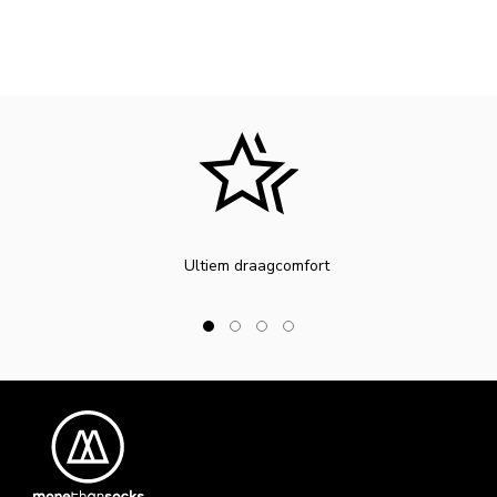
Warme sloffen
of
instap sloffen
. Kies voor stijlvol comfort en
presteer op je best met Sportsokken Unisex Multi Bruin. Bestel
ze vandaag nog en geef een boost aan je sportprestaties!
Ultiem draagcomfort