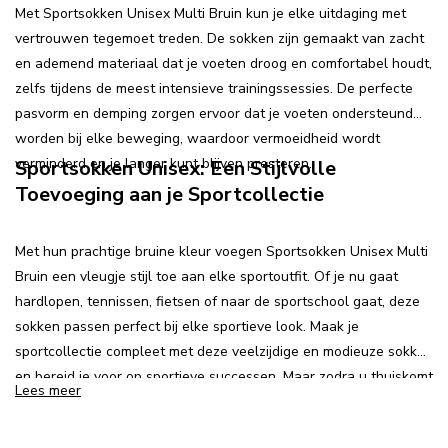
Met Sportsokken Unisex Multi Bruin kun je elke uitdaging met
vertrouwen tegemoet treden. De sokken zijn gemaakt van zacht
en ademend materiaal dat je voeten droog en comfortabel houdt,
zelfs tijdens de meest intensieve trainingssessies. De perfecte
pasvorm en demping zorgen ervoor dat je voeten ondersteund
worden bij elke beweging, waardoor vermoeidheid wordt
verminderd en je langer kunt blijven presteren.
Sportsokken Unisex: Een Stijlvolle
Toevoeging aan je Sportcollectie
Met hun prachtige bruine kleur voegen Sportsokken Unisex Multi
Bruin een vleugje stijl toe aan elke sportoutfit. Of je nu gaat
hardlopen, tennissen, fietsen of naar de sportschool gaat, deze
sokken passen perfect bij elke sportieve look. Maak je
sportcollectie compleet met deze veelzijdige en modieuze sokken
en bereid je voor op sportieve successen. Maar zodra u thuiskomt
Lees meer
wilt u natuurlijk ook lekker warme en comfortabele sokken
hebben en die heeft morethansocks.nl voor u in de vorm van