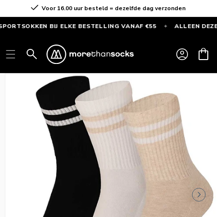
Meteen
Voor 16.00 uur besteld = dezelfde dag verzonden
naar de
content
OKKEN BIJ ELKE BESTELLING VANAF €55
ALLEEN DEZE MAAN
✦
GRATIS
SPORTSOKKEN
Inloggen
Winkelwag
bij
elke
Ga direct naar
bestelling
productinformatie
vanaf
€55
—
Alleen
deze
maand