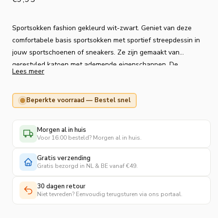
prijs
Sportsokken fashion gekleurd wit-zwart. Geniet van deze
comfortabele basis sportsokken met sportief streepdessin in
jouw sportschoenen of sneakers. Ze zijn gemaakt van
gerestyled katoen met ademende eigenschappen. De
Lees meer
binnenkant van de voetzolen zijn volledig van badstof
waardoor jouw voeten extra demping en comfort krijgen. De
Beperkte voorraad — Bestel snel
brede elastische boorden zorgen ervoor dat de sokken niet
knellen en afzakken. Deze sokken geven jouw sportieve of
dagelijkse outfit een extra energieke touch. Geleverd als
Morgen al in huis
aantrekkelijk 3-pack.
Voor 16:00 besteld? Morgen al in huis.
Gratis verzending
Gratis bezorgd in NL & BE vanaf €49.
30 dagen retour
Niet tevreden? Eenvoudig terugsturen via ons portaal.