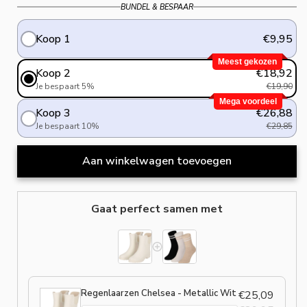
BUNDEL & BESPAAR
Koop 1
€9,95
Meest gekozen
Koop 2
€18,92
Je bespaart 5%
€19,90
Mega voordeel
Koop 3
€26,88
Je bespaart 10%
€29,85
Aan winkelwagen toevoegen
Gaat perfect samen met
Regenlaarzen Chelsea - Metallic Wit
€25,09