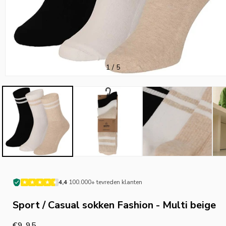
van
1
/
5
·
4,4
100.000+ tevreden klanten
Sport / Casual sokken Fashion - Multi beige
Normale
€9,95