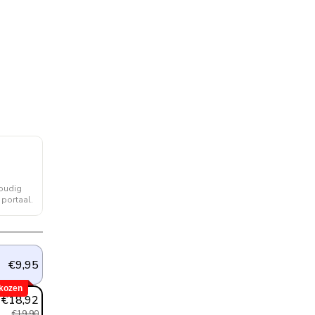
voudig
 portaal.
€9,95
kozen
€18,92
€19,90