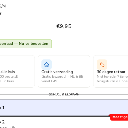
S/M
r
Normale
€9,95
prijs
oorraad — Nu te bestellen
l in huis
Gratis verzending
30 dagen retour
00 besteld?
Gratis bezorgd in NL & BE
Niet tevreden? Een
l in huis.
vanaf €49.
terugsturen via ons
BUNDEL & BESPAAR
 1
Meest ge
 2
spaart 5%