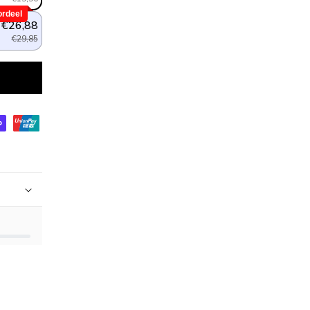
rdeel
€26,88
€29,85