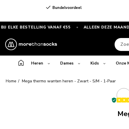
Meteen
naar de
Bundelvoordeel
content
KE BESTELLING VANAF €55
ALLEEN DEZE MAAND
✦
✦
GRATIS
SPORTSOKKEN
Zoe
bij
elke
bestelling
Heren
Dames
Kids
Onze 
vanaf
€55
Home
Mega thermo wanten heren - Zwart - S/M - 1-Paar
—
Alleen
Ga direc
product
deze
maand
Meg