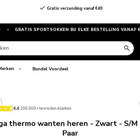
Gratis verzending vanaf €49
GRATIS SPORTSOKKEN BIJ ELKE BESTELLING VANAF €55
✦
ken
Merken
Bundel Voordeel
t naar
informatie
4,4
·
100.000+ tevreden klanten
a thermo wanten heren - Zwart - S/M 
Paar