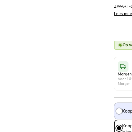
ZWART-
Lees mee
Op v
Morgen a
Voor 16:
Morgen a
Koop
Koop
Je be