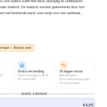
is voor iedere outfit met deze veelzijdig te combineren
inder maillots. De maillots worden gekenmerkt door hun
et niet knellende band, wat zorgt voor een optimaal
rraad — Bestel snel
s
Gratis verzending
30 dagen retour
ld?
Gratis bezorgd in NL &
Niet tevreden?
.
BE vanaf €49.
Eenvoudig terugsturen
via ons portaal.
BUNDEL & BESPAAR
€4,95