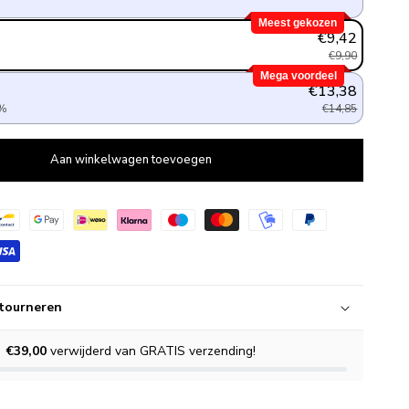
Meest gekozen
€9,42
%
€9,90
Mega voordeel
€13,38
0%
€14,85
Aan winkelwagen toevoegen
tourneren
€39,00
verwijderd van GRATIS verzending!