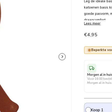
Leg de ideale bas
katoenen basis k
goede pasvorm, m
draagcomfort.
Lees meer
Normale
€4,95
prijs
Beperkte voo
Morgen al in hui
Voor 16:00 beste
Morgen al in huis
Koop 1