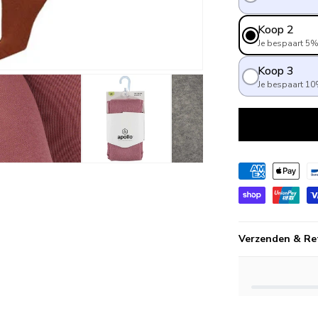
Koop 2
Je bespaart 5
Koop 3
Je bespaart 1
Verzenden & Re