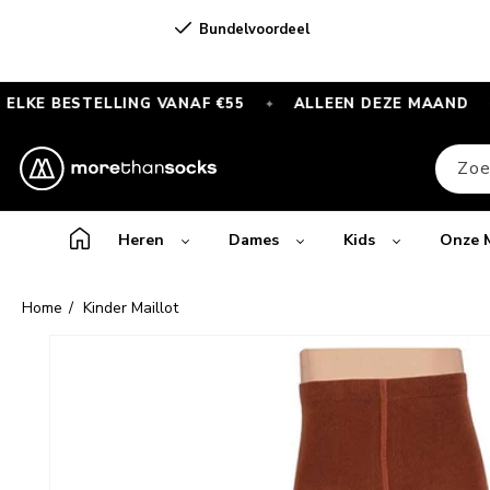
Meteen
naar de
Bundelvoordeel
content
ESTELLING VANAF €55
ALLEEN DEZE MAAND
GRAT
✦
✦
GRATIS
SPORTSOKKEN
Zoe
bij
elke
bestelling
Heren
Dames
Kids
Onze 
vanaf
€55
Home
Kinder Maillot
—
Alleen
Ga direct naar
productinformatie
deze
maand