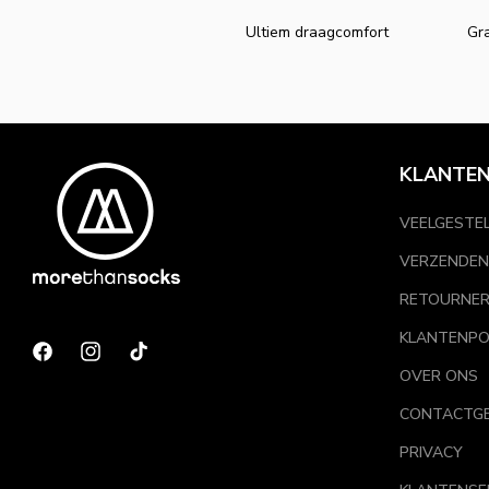
Ultiem draagcomfort
Gra
KLANTEN
VEELGESTE
VERZENDEN
RETOURNE
KLANTENPO
Facebook
Instagram
TikTok
OVER ONS
CONTACTG
PRIVACY