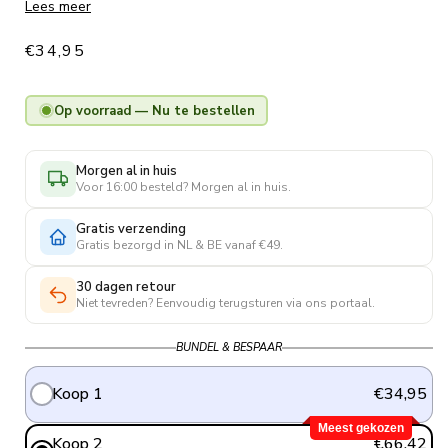
gripsokken en bijpassende voetloze sokken die je eroverheen
Lees meer
draagt voor een professionele, uniforme uitstraling op het veld.
Normale
€34,95
prijs
Op voorraad — Nu te bestellen
Morgen al in huis
Voor 16:00 besteld? Morgen al in huis.
Gratis verzending
Gratis bezorgd in NL & BE vanaf €49.
30 dagen retour
Niet tevreden? Eenvoudig terugsturen via ons portaal.
BUNDEL & BESPAAR
Koop 1
€34,95
Meest gekozen
Koop 2
€66,42