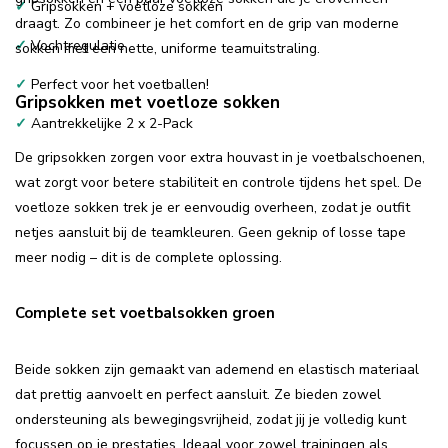
✓
Gripsokken + voetloze sokken
draagt. Zo combineer je het comfort en de grip van moderne
✓
Vochtregulatie
sokken met een nette, uniforme teamuitstraling.
✓
Perfect voor het voetballen!
Gripsokken met voetloze sokken
✓
Aantrekkelijke 2 x 2-Pack
De gripsokken zorgen voor extra houvast in je voetbalschoenen,
wat zorgt voor betere stabiliteit en controle tijdens het spel. De
voetloze sokken trek je er eenvoudig overheen, zodat je outfit
netjes aansluit bij de teamkleuren. Geen geknip of losse tape
meer nodig – dit is de complete oplossing.
Complete set voetbalsokken groen
Beide sokken zijn gemaakt van ademend en elastisch materiaal
dat prettig aanvoelt en perfect aansluit. Ze bieden zowel
ondersteuning als bewegingsvrijheid, zodat jij je volledig kunt
focussen op je prestaties. Ideaal voor zowel trainingen als