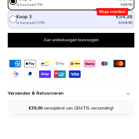
Je bespaart 5%
€69,90
Mega voordeel
Koop 3
€94,38
Je bespaart 10%
€104,85
Aan winkelwagen toevoegen
Verzenden & Retourneren
€39,00
verwijderd van GRATIS verzending!