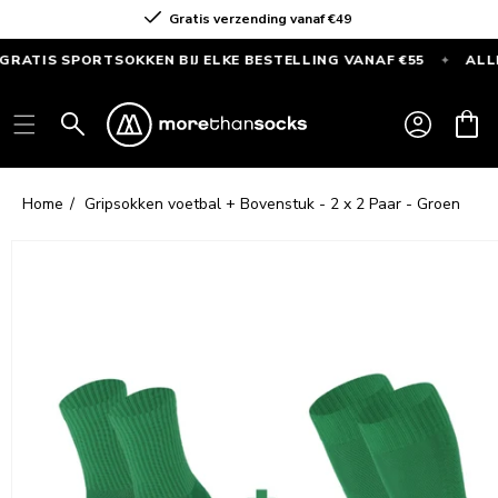
Meteen
Gratis verzending vanaf €49
naar de
content
IS SPORTSOKKEN BIJ ELKE BESTELLING VANAF €55
ALLEEN 
✦
GRATIS
SPORTSOKKEN
Inloggen
Winkelwag
bij
elke
bestelling
Home
Gripsokken voetbal + Bovenstuk - 2 x 2 Paar - Groen
vanaf
€55
Ga direct naar
productinformatie
—
Alleen
deze
maand