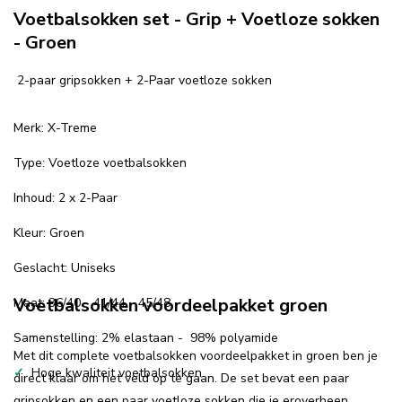
Voetbalsokken set - Grip + Voetloze sokken
- Groen
2-paar gripsokken + 2-Paar voetloze sokken
Merk: X-Treme
Type: Voetloze voetbalsokken
Inhoud: 2 x 2-Paar
Kleur: Groen
Geslacht: Uniseks
Voetbalsokken voordeelpakket groen
Maat: 36/40 - 41/44 - 45/48
Samenstelling:
2% elastaan - 98% polyamide
Met dit complete voetbalsokken voordeelpakket in groen ben je
✓
Hoge kwaliteit voetbalsokken
direct klaar om het veld op te gaan. De set bevat een paar
gripsokken en een paar voetloze sokken die je eroverheen