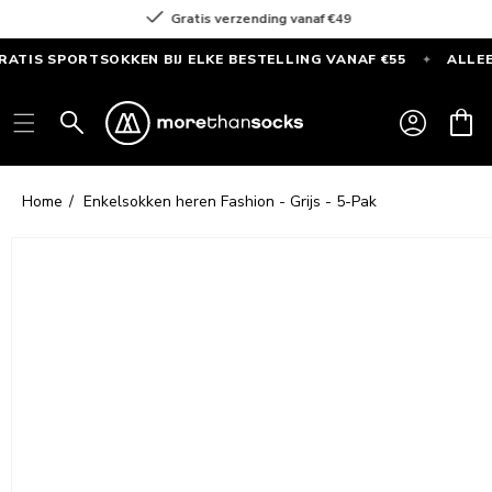
Meteen
Voor 16.00 uur besteld = dezelfde dag verzonden
naar de
content
 SPORTSOKKEN BIJ ELKE BESTELLING VANAF €55
ALLEEN DE
✦
GRATIS
SPORTSOKKEN
Inloggen
Winkelwag
bij
elke
bestelling
Home
Enkelsokken heren Fashion - Grijs - 5-Pak
vanaf
€55
Ga direct naar
productinformatie
—
Alleen
deze
maand