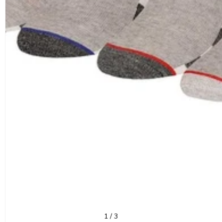
van
1
/
3