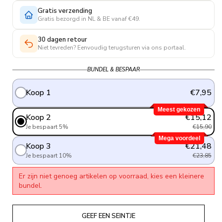
Gratis verzending
Gratis bezorgd in NL & BE vanaf €49.
30 dagen retour
Niet tevreden? Eenvoudig terugsturen via ons portaal.
BUNDEL & BESPAAR
Koop 1
€7,95
Meest gekozen
Koop 2
€15,12
Je bespaart 5%
€15,90
Mega voordeel
Koop 3
€21,48
Je bespaart 10%
€23,85
Er zijn niet genoeg artikelen op voorraad, kies een kleinere
bundel.
GEEF EEN SEINTJE