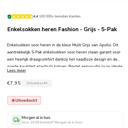
·
4,4
100.000+ tevreden klanten
Enkelsokken heren Fashion - Grijs - 5-Pak
Enkelsokken voor heren in de kleur Multi Grijs van Apollo. Dit
aantrekkelijk 5-Pak enkelsokken voor heren staan garant voor
een heerlijk draagcomfort dankzij het naadloze design en de
goede kwaliteit elastisch katoen. Bestel eenvoudig jouw ideale
Lees meer
enkelsok voor dagelijks gebruik in onze webshop.
Normale
€7,95
Uitverkocht
prijs
Uitverkocht
Morgen al in huis
Voor 16:00 besteld? Morgen al in huis.