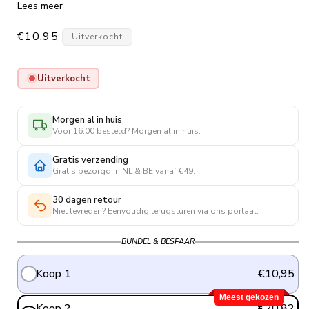
Lees meer
winterdagen door!
Normale
€10,95
Uitverkocht
prijs
Uitverkocht
Morgen al in huis
Voor 16:00 besteld? Morgen al in huis.
Gratis verzending
Gratis bezorgd in NL & BE vanaf €49.
30 dagen retour
Niet tevreden? Eenvoudig terugsturen via ons portaal.
BUNDEL & BESPAAR
Koop 1
€10,95
Meest gekozen
Koop 2
€20,82