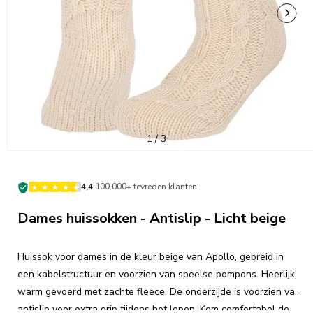
van
1
/
3
·
4,4
100.000+ tevreden klanten
Dames huissokken - Antislip - Licht beige
Huissok voor dames in de kleur beige van Apollo, gebreid in
een kabelstructuur en voorzien van speelse pompons. Heerlijk
warm gevoerd met zachte fleece. De onderzijde is voorzien van
antislip voor extra grip tijdens het lopen. Kom comfortabel de