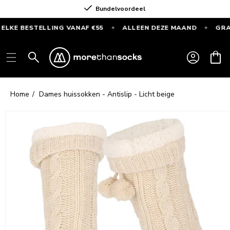
Meteen
Bundelvoordeel
naar de
content
BESTELLING VANAF €55
ALLEEN DEZE MAAND
GRATIS SP
✦
✦
GRATIS
SPORTSOKKEN
Inloggen
Winkelwag
bij
elke
bestelling
Home
Dames huissokken - Antislip - Licht beige
vanaf
€55
Ga direct naar
productinformatie
—
Alleen
deze
maand