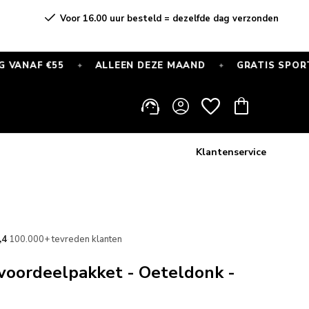
Voor 16.00 uur besteld = dezelfde dag verzonden
€55
ALLEEN DEZE MAAND
GRATIS SPORTSOKKEN B
✦
✦
Inloggen
Winkelwagen
Klantenservice
,4
·
100.000+ tevreden klanten
voordeelpakket - Oeteldonk -