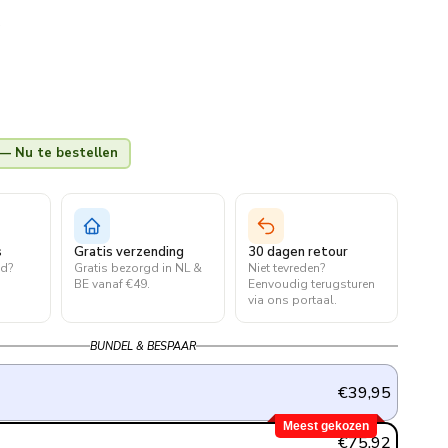
L
— Nu te bestellen
s
Gratis verzending
30 dagen retour
ld?
Gratis bezorgd in NL &
Niet tevreden?
.
BE vanaf €49.
Eenvoudig terugsturen
via ons portaal.
BUNDEL & BESPAAR
€39,95
Meest gekozen
€75,92