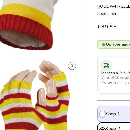
ROOD-WIT-GEE
Lees meer
Normale
€39,95
prijs
Op voorraad 
Morgen al in hui
Voor 16:00 beste
Morgen al in huis
Koop 1
Koop 2