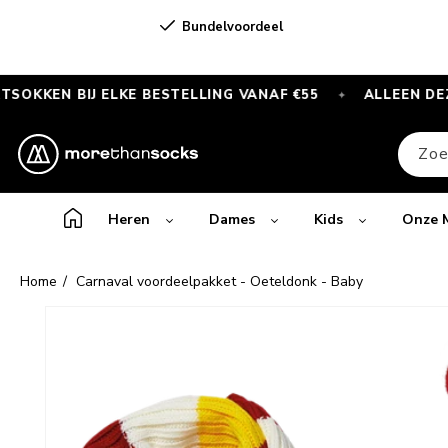
Meteen
naar de
Bundelvoordeel
content
BIJ ELKE BESTELLING VANAF €55
ALLEEN DEZE MAAN
✦
GRATIS
SPORTSOKKEN
Zoe
bij
elke
bestelling
Heren
Dames
Kids
Onze 
vanaf
€55
Home
Carnaval voordeelpakket - Oeteldonk - Baby
—
Alleen
Ga direct naar
productinformatie
deze
maand