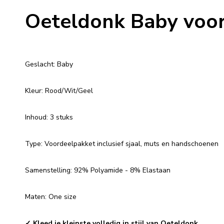
Oeteldonk Baby voo
Geslacht: Baby
Kleur: Rood/Wit/Geel
Inhoud: 3 stuks
Type: Voordeelpakket inclusief sjaal, muts en handschoenen
Samenstelling: 92% Polyamide - 8% Elastaan
Maten: One size
✓
Kleed je kleinste volledig in stijl van Oeteldonk