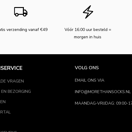
tis verzending vanaf €49
Vóór 16.00 uur besteld =
morgen in huis
SERVICE
VOLG ONS
EMAIL ONS VIA
LDE VRAGEN
 EN BEZORGING
INFO@MORETHANSOCKS.NL
REN
MAANDAG-VRIJDAG: 09:00-17
RTAL