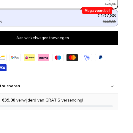
%
€79,90
Mega voordeel
€107,88
0%
€119,85
Aan winkelwagen toevoegen
tourneren
€39,00
verwijderd van GRATIS verzending!