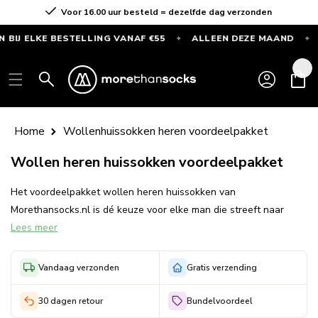
Meteen
Voor 16.00 uur besteld = dezelfde dag verzonden
naar de
content
IJ ELKE BESTELLING VANAF €55
ALLEEN DEZE MAAND
G
✦
✦
GRATIS
SPORTSOKKEN
Inloggen
Winkelwag
bij
elke
bestelling
Home
Wollenhuissokken heren voordeelpakket
vanaf
Wollen heren huissokken voordeelpakket
€55
—
Het voordeelpakket wollen heren huissokken van
Alleen
Morethansocks.nl is dé keuze voor elke man die streeft naar
deze
Lees meer
optimaal comfort en kwaliteit. Deze exclusieve collectie
maand
combineert de natuurlijke warmte en ademend vermogen van
wol met een tijdloze stijl, perfect voor thuisgebruik. Elk paar is
Vandaag verzonden
Gratis verzending
zorgvuldig samengesteld om uw voeten warm, comfortabel en
droog te houden, ongeacht het seizoen. Door te kiezen voor ons
30 dagen retour
Bundelvoordeel
voordeelpakket, profiteert u van een ongeëvenaarde prijs-