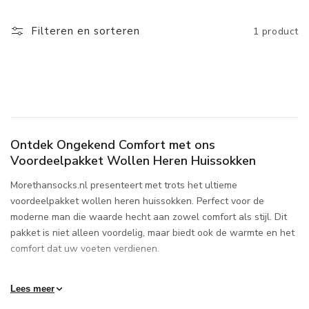
kwaliteitverhouding, waardoor u meerdere premium sokken in
Filteren en sorteren
1 product
huis haalt voor een fractie van de prijs. Ideaal voor de moderne
man die waarde hecht aan comfort, duurzaamheid en stijl. Bestel
nu bij Morethansocks.nl en ervaar het zelf – omdat uw voeten
alleen het beste verdienen.
Ontdek Ongekend Comfort met ons
Voordeelpakket Wollen Heren Huissokken
Morethansocks.nl presenteert met trots het ultieme
voordeelpakket wollen heren huissokken. Perfect voor de
moderne man die waarde hecht aan zowel comfort als stijl. Dit
pakket is niet alleen voordelig, maar biedt ook de warmte en het
comfort dat uw voeten verdienen.
Warmte en Comfort in Elke Stap
Lees meer