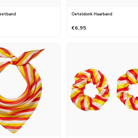
eetband
Oeteldonk Haarband
€6,95