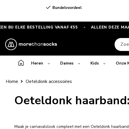
Meteen
naar de
Bundelvoordeel
content
ELKE BESTELLING VANAF €55
ALLEEN DEZE MAAND
✦
✦
GRATIS
SPORTSOKKEN
Zoe
bij
elke
bestelling
Heren
Dames
Kids
Onze 
vanaf
€55
Home
Oeteldonk accessoires
—
Alleen
Oeteldonk haarband: S
deze
maand
Maak je carnavalslook compleet met een Oeteldonk haarband v