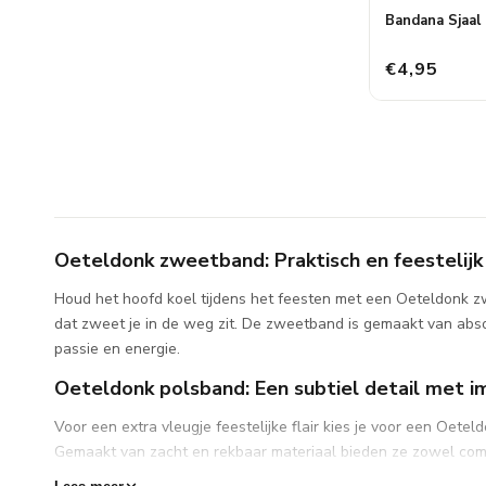
Bandana Sjaal
€4,95
Oeteldonk zweetband: Praktisch en feestelijk
Houd het hoofd koel tijdens het feesten met een Oeteldonk zw
dat zweet je in de weg zit. De zweetband is gemaakt van absor
passie en energie.
Oeteldonk polsband: Een subtiel detail met i
Voor een extra vleugje feestelijke flair kies je voor een Oet
Gemaakt van zacht en rekbaar materiaal bieden ze zowel comfor