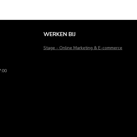
om je haar op te steken, maar vormen ook een trendy
at je tijdens de hele Vastelaovend kunt stralen.
WERKEN BIJ
Stage - Online Marketing & E-commerce
:00