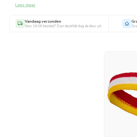
Lees meer
rood-wit-gele kleuren is niet alleen een feestelijke toevoeging
van carnaval. Of je nu buiten staat bij de optocht of binnen d
Vandaag verzonden
Gr
Voor 16:00 besteld? Dan dezelfde dag de deur uit.
Gra