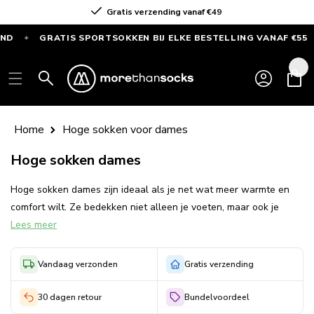
Meteen
Gratis verzending vanaf €49
naar de
content
GRATIS SPORTSOKKEN BIJ ELKE BESTELLING VANAF €55
✦
✦
GRATIS
SPORTSOKKEN
Inloggen
Winkelwag
bij
elke
bestelling
Home
Hoge sokken voor dames
vanaf
Hoge sokken dames
€55
—
Hoge sokken dames zijn ideaal als je net wat meer warmte en
Alleen
comfort wilt. Ze bedekken niet alleen je voeten, maar ook je
deze
Lees meer
kuiten. Fijn op koude dagen, tijdens een wandeling of gewoon
maand
thuis op de bank. Bij Morethansocks.nl vind je hoge damessokken
die prettig zitten, mooi blijven en makkelijk te combineren zijn.
Vandaag verzonden
Gratis verzending
30 dagen retour
Bundelvoordeel