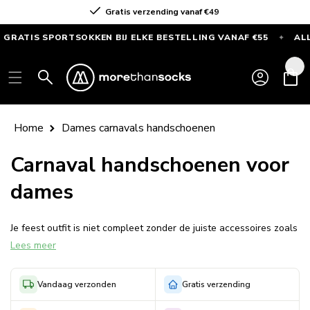
Meteen
Gratis verzending vanaf €49
naar de
content
ATIS SPORTSOKKEN BIJ ELKE BESTELLING VANAF €55
ALLEE
✦
GRATIS
SPORTSOKKEN
Inloggen
Winkelwag
bij
elke
bestelling
Home
Dames carnavals handschoenen
vanaf
€55
Carnaval handschoenen voor
—
dames
Alleen
deze
maand
Je feest outfit is niet compleet zonder de juiste accessoires zoals
Lees meer
bijvoorbeeld bijpassende handschoenen. Maar waar vind je
handschoenen die een perfecte match zijn bij de rest van je
outfit?
Vandaag verzonden
Gratis verzending
Morethansocks staat bekend om kwalitatieve been- en