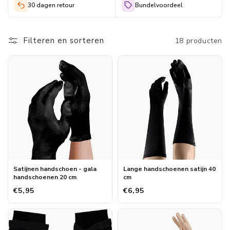
30 dagen retour
Bundelvoordeel
ondermode voor een voordelige prijs. Naast sokken, ondergoed
en andere basics hebben we ook feestelijke carnaval
accessoires in ons assortiment. In de webshop van
Filteren en sorteren
18 producten
Morethansocks kun je vrolijke dames handschoenen bestellen
voor carnaval of een andere feestelijke gelegenheid. Mis je dus
nog een paar handschoenen om je outfit helemaal af te maken,
dan ben je aan het juiste adres bij Morethansocks.
Satijnen handschoen - gala
Lange handschoenen satijn 40
handschoenen 20 cm
cm
€5,95
€6,95