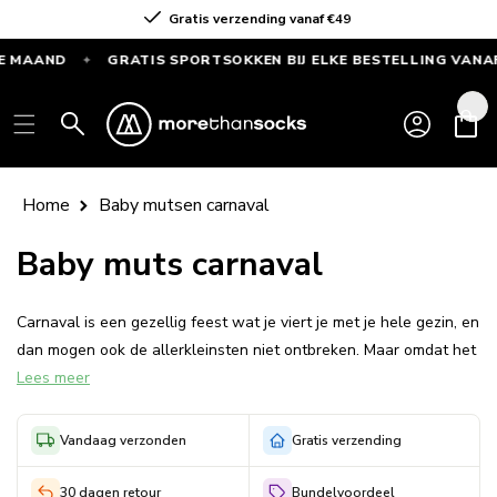
Meteen
Gratis verzending vanaf €49
naar de
content
 MAAND
GRATIS SPORTSOKKEN BIJ ELKE BESTELLING VANAF 
✦
GRATIS
SPORTSOKKEN
Inloggen
Winkelwag
bij
elke
bestelling
Home
Baby mutsen carnaval
vanaf
€55
Baby muts carnaval
—
Alleen
Carnaval is een gezellig feest wat je viert je met je hele gezin, en
deze
dan mogen ook de allerkleinsten niet ontbreken. Maar omdat het
maand
Lees meer
in februari nog best koud buiten is wil je natuurlijk niet dat je
baby het koud heeft als je op straat de feestelijkheden gaat
bekijken.
Vandaag verzonden
Gratis verzending
Ben je daarom op zoek naar goedkope baby carnavalskleding die
30 dagen retour
Bundelvoordeel