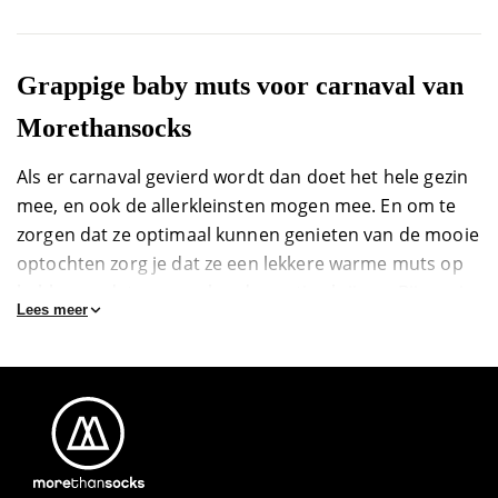
Grappige baby muts voor carnaval van
Morethansocks
Als er carnaval gevierd wordt dan doet het hele gezin
mee, en ook de allerkleinsten mogen mee. En om te
zorgen dat ze optimaal kunnen genieten van de mooie
optochten zorg je dat ze een lekkere warme muts op
hebben zodat ze geen koude oortjes krijgen. Bij ons in
Lees meer
de webshop kun je daarom een vrolijke baby muts
voor carnaval bestellen in verschillende uitvoeringen.
Met deze mutsen die gemaakt zijn van zachte
materialen kom je meteen helemaal in de stemming.
Wil je dus zeker weten dat je baby geen koude oortjes
krijgt kun je bij ons een baby muts voor carnaval
bestellen.