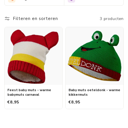
je kleintje lekker warm kunnen houden dan kun je bij
Morethansocks in de webshop kiezen uit verschillende items. Zo
kun je bijvoorbeeld een warme baby muts bestellen voor
Filteren en sorteren
3 producten
carnaval.
Feest baby muts - warme
Baby muts oeteldonk - warme
babymuts carnaval
kikkermuts
€8,95
€8,95