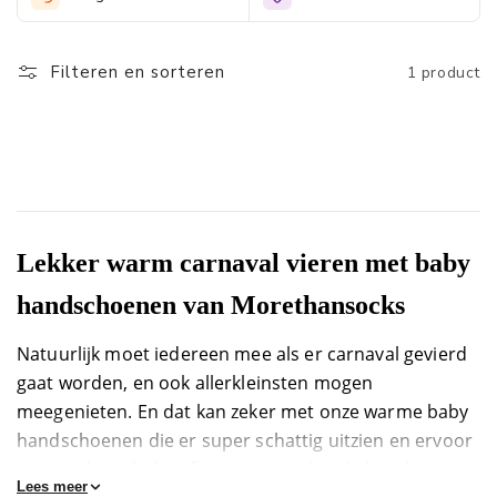
ben je bij Morethansocks aan het juiste adres. Bij ons in de
webshop kun je vrolijk gekleurde feest handschoenen voor een
baby bestellen die perfect zijn voor carnaval.
Filteren en sorteren
1 product
Lekker warm carnaval vieren met baby
handschoenen van Morethansocks
Natuurlijk moet iedereen mee als er carnaval gevierd
gaat worden, en ook allerkleinsten mogen
meegenieten. En dat kan zeker met onze warme baby
handschoenen die er super schattig uitzien en ervoor
zorgen dat je baby of peuter geen koude handjes
Lees meer