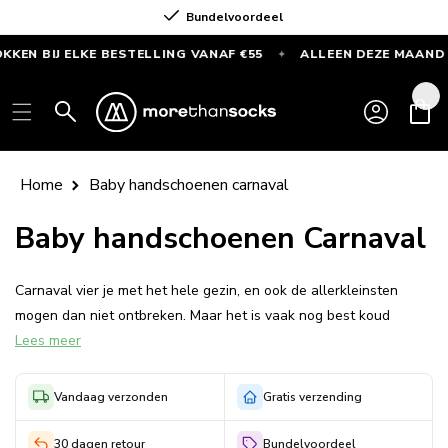
Meteen
Bundelvoordeel
naar de
content
EN BIJ ELKE BESTELLING VANAF €55
ALLEEN DEZE MAAND
✦
GRATIS
SPORTSOKKEN
Inloggen
Winkelwag
bij
elke
bestelling
Home
Baby handschoenen carnaval
vanaf
€55
Baby handschoenen Carnaval
—
Alleen
Carnaval vier je met het hele gezin, en ook de allerkleinsten
deze
mogen dan niet ontbreken. Maar het is vaak nog best koud
maand
Lees meer
buiten in februari, en als je met een baby een optocht gaat
bekijken wil je niet alleen dat ze er schattig uitzien maar ook
warm aangekleed zijn.
Vandaag verzonden
Gratis verzending
Zoek je daarom naar warme schattige baby handschoenen dan
30 dagen retour
Bundelvoordeel