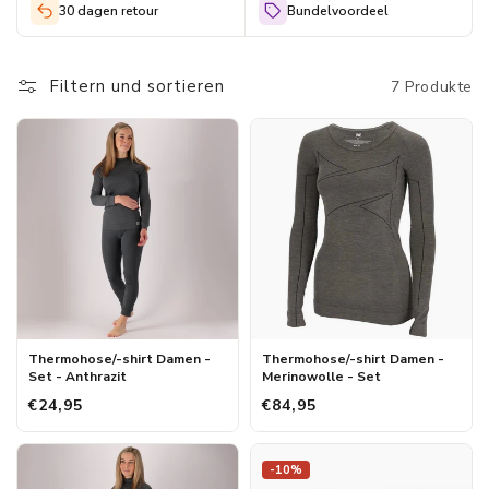
optimale thermische isolatie en vochtregulatie. Hierdoor blijf je
30 dagen retour
Bundelvoordeel
droog en comfortabel, ongeacht de omstandigheden. Onze
thermosets zijn niet alleen functioneel, maar ook stijlvol, zodat je
Filtern und sortieren
7 Produkte
er altijd goed uitziet.
Thermohose/-shirt Damen -
Thermohose/-shirt Damen -
Set - Anthrazit
Merinowolle - Set
€24,95
€84,95
-10%