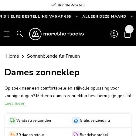
Direkt
Bundle-Vorteil
zum Inhalt
IJ ELKE BESTELLING VANAF €55
ALLEEN DEZE MAAND
✦
✦
GRATIS
SPORTSOKKEN
Einloggen
Warenkor
bij
elke
bestelling
Home
Sonnenblende für Frauen
vanaf
€55
Dames zonneklep
—
Alleen
Op zoek naar een comfortabele én stijlvolle oplossing voor
deze
zonnige dagen? Met een dames zonneklep bescherm je je gezicht
maand
Lees meer
tegen fel zonlicht, terwijl je hoofd lekker koel blijft. Ideaal voor
een wandeling, fietstocht, stranddag of gewoon in de tuin.
Dankzij het open ontwerp geniet je van extra ventilatie, zonder in
Vandaag verzonden
Gratis verzending
te leveren op bescherming.
30 dagen retour
Bundelvoordeel