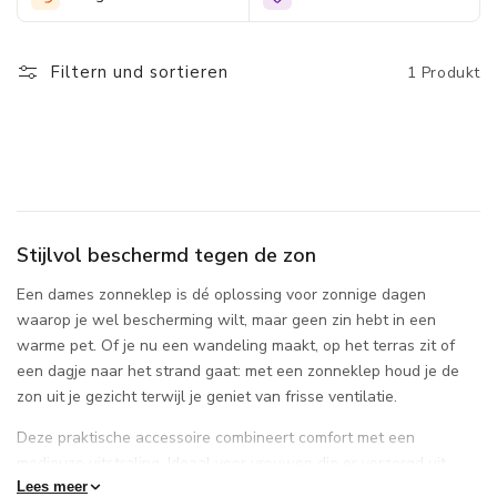
De zonneklep is lichtgewicht, eenvoudig verstelbaar en zit de
hele dag prettig zonder te knellen. Perfect voor wie praktisch
gemak wil combineren met een verzorgde uitstraling.
Filtern und sortieren
1 Produkt
Stijlvol beschermd tegen de zon
Een dames zonneklep is dé oplossing voor zonnige dagen
waarop je wel bescherming wilt, maar geen zin hebt in een
warme pet. Of je nu een wandeling maakt, op het terras zit of
een dagje naar het strand gaat: met een zonneklep houd je de
zon uit je gezicht terwijl je geniet van frisse ventilatie.
Deze praktische accessoire combineert comfort met een
modieuze uitstraling. Ideaal voor vrouwen die er verzorgd uit
willen zien, zonder in te leveren op gemak.
Lees meer