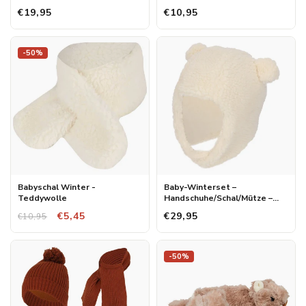
€19,95
€10,95
-50%
Babyschal Winter -
Baby-Winterset –
Teddywolle
Handschuhe/Schal/Mütze –
Einheitsgröße
€5,45
€29,95
€10,95
-50%