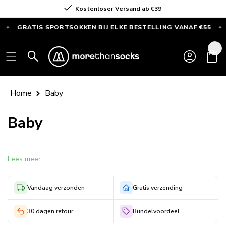
Direkt
Kostenloser Versand ab €39
zum Inhalt
GRATIS SPORTSOKKEN BIJ ELKE BESTELLING VANAF €55
AL
✦
GRATIS
SPORTSOKKEN
Einloggen
Warenkor
bij
elke
bestelling
Home
Baby
vanaf
€55
K
Baby
—
a
Alleen
deze
t
Lees meer
maand
e
Vandaag verzonden
Gratis verzending
g
30 dagen retour
Bundelvoordeel
o