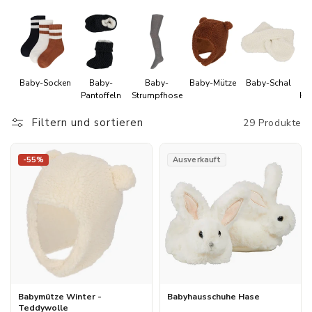
r
i
e
Baby-Socken
Baby-
Baby-
Baby-Mütze
Baby-Schal
:
Pantoffeln
Strumpfhose
Ha
Filtern und sortieren
29 Produkte
-55%
Ausverkauft
Babymütze Winter -
Babyhausschuhe Hase
Teddywolle